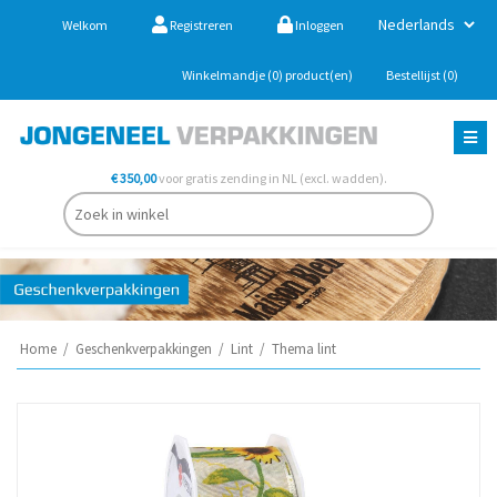
Welkom
Registreren
Inloggen
Winkelmandje
(0)
product(en)
Bestellijst
(0)
€ 350,00
voor gratis zending in NL (excl. wadden).
Home
/
Geschenkverpakkingen
/
Lint
/
Thema lint