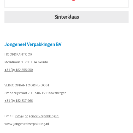
Sinterklaas
Jongeneel Verpakkingen BV
HOOFDKANTOOR
Meridiaan 9 - 2801 DA Gouda
+31 (0) 182 555 050
VERKOOPKANTOOR NL-OOST
Smederijstraat 2D - 7482 PZ Haaksbergen
+31 (0) 182 537 966
Email:
info@jongeneelverpakking.nl
www.
jongeneelverpakking.nl