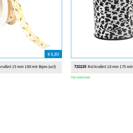
€ 6,80
krullint 15 mm 100 mtr Bijen (ucl)
720235
Rol krullint 10 mm 175 mt
Op voorraad