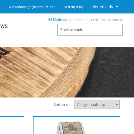
Winkelmandje
(0)
product(en)
Bestellijst
(0)
€ 350,00
voor gratis zending in NL (excl. wadden).
UWS
Sorteer op