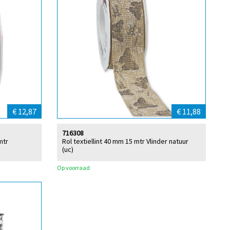
€ 12,87
€ 11,88
716308
mtr
Rol textiellint 40 mm 15 mtr Vlinder natuur
(uc)
Op voorraad