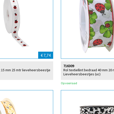
€ 7,74
716309
int 15 mm 25 mtr lieveheersbeestje
Rol textiellint bedraad 40 mm 20 
Lieveheersbeestjes (uc)
Op voorraad