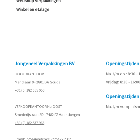
Webshop verpakkingen
Winkel en etalage
Jongeneel Verpakkingen BV
Openingstijde
Ma. t/m do.: 8:30 -
HOOFDKANTOOR
Vrijdag: 8:30 - 16:0
Meridiaan 9 - 2801 DA Gouda
+31 (0) 182 555 050
Openingstijde
VERKOOPKANTOOR NL-OOST
Ma. t/m vr.: op afs
Smederijstraat 2D - 7482 PZ Haaksbergen
+31 (0) 182 537 966
Email:
info@jongeneelverpakking.nl