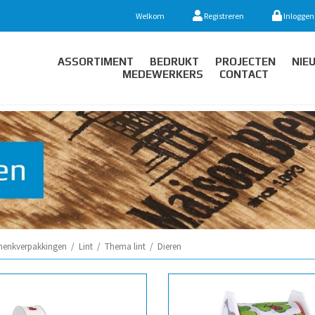
Welkom
Registreren
Inloggen
ASSORTIMENT
BEDRUKT
PROJECTEN
NIE
MEDEWERKERS
CONTACT
henkverpakkingen
/
Lint
/
Thema lint
/
Dieren