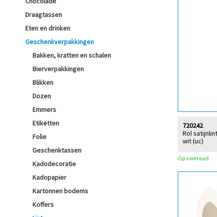
Chocolade
Draagtassen
Eten en drinken
Geschenkverpakkingen
Bakken, kratten en schalen
Bierverpakkingen
Blikken
Dozen
Emmers
Etiketten
720242
Rol satijnl
Folie
wit (uc)
Geschenktassen
Op voorraad
Kadodecoratie
Kadopapier
Kartonnen bodems
Koffers