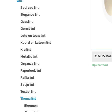
Lint
Bedraad lint
Elegance lint
Gaaslint
Geruit lint
Jute en touw lint
Koord en katoen lint
Krullint
716315
Rol 
Metallic lint
Organza lint
Op voorraad
Paperlook lint
Raffia lint
Satijn lint
Textiel lint
Thema lint
Bloemen