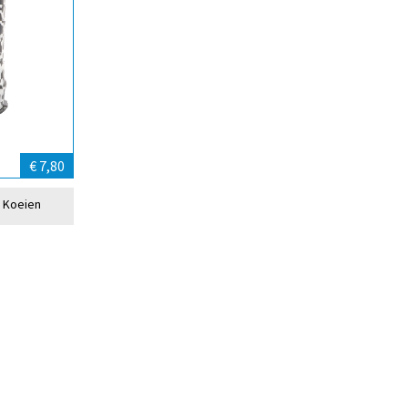
€ 7,80
r Koeien