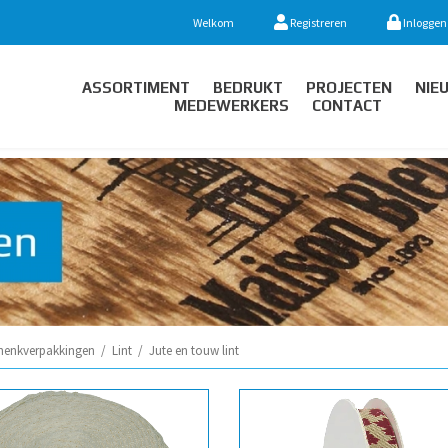
Welkom
Registreren
Inloggen
ASSORTIMENT
BEDRUKT
PROJECTEN
NIE
MEDEWERKERS
CONTACT
henkverpakkingen
/
Lint
/
Jute en touw lint