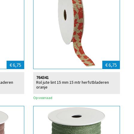
€ 6,75
€ 6,75
764341
bladeren
Rol jute lint 15 mm 15 mtr herfstbladeren
oranje
Op voorraad