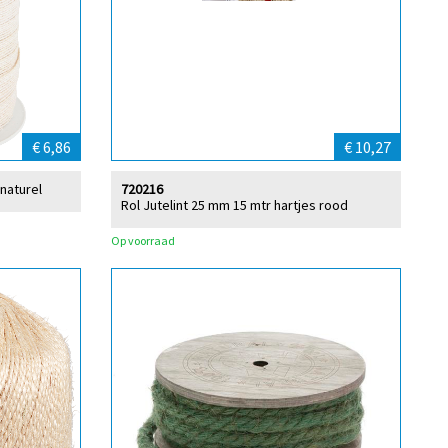
€ 6,86
€ 10,27
 naturel
720216
Rol Jutelint 25 mm 15 mtr hartjes rood
Op voorraad