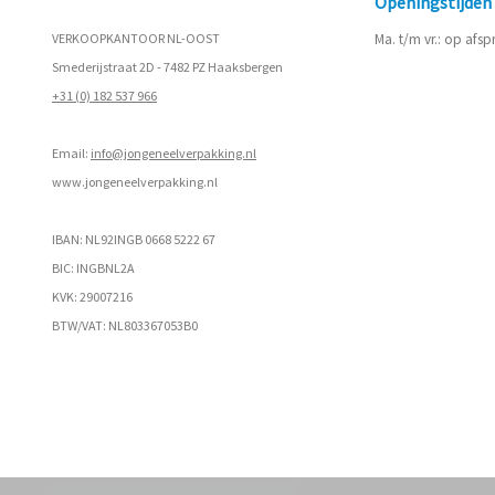
Openingstijde
VERKOOPKANTOOR NL-OOST
Ma. t/m vr.: op afs
Smederijstraat 2D - 7482 PZ Haaksbergen
+31 (0) 182 537 966
Email:
info@jongeneelverpakking.nl
www.
jongeneelverpakking.nl
IBAN: NL92INGB 0668 5222 67
BIC: INGBNL2A
KVK: 29007216
BTW/VAT: NL803367053B0