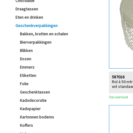
Chocolade
Draagtassen
Eten en drinken
Geschenkverpakkingen
Bakken, kratten en schalen
Bierverpakkingen
Blikken
Dozen
Emmers
Etiketten
587016
Rol à 50 mt
Folie
wit standaa
Geschenktassen
Op voorraad
Kadodecoratie
Kadopapier
Kartonnen bodems
Koffers