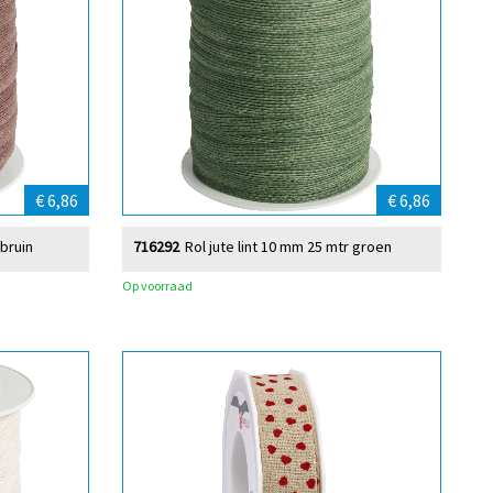
€ 6,86
€ 6,86
 bruin
716292
Rol jute lint 10 mm 25 mtr groen
Op voorraad