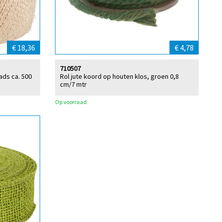
€ 18,36
€ 4,78
710507
ads ca. 500
Rol jute koord op houten klos, groen 0,8
cm/7 mtr
Op voorraad