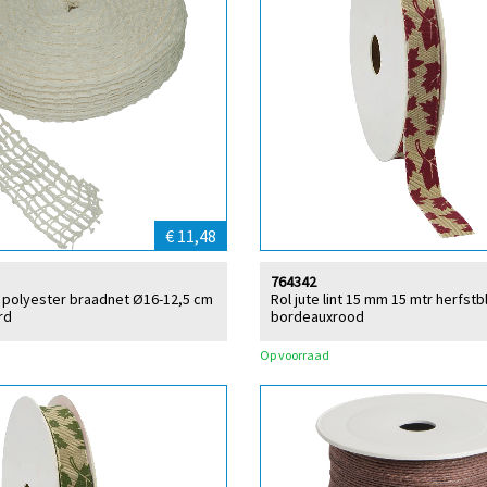
€ 11,48
764342
r polyester braadnet Ø16-12,5 cm
Rol jute lint 15 mm 15 mtr herfst
rd
bordeauxrood
Op voorraad