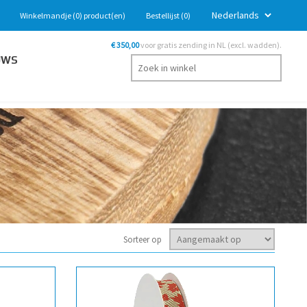
Winkelmandje
(0)
product(en)
Bestellijst
(0)
€ 350,00
voor gratis zending in NL (excl. wadden).
UWS
Sorteer op