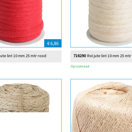
€ 6,86
jute lint 10 mm 25 mtr rood
716290
Rol jute lint 10 mm 25 mtr
Op voorraad