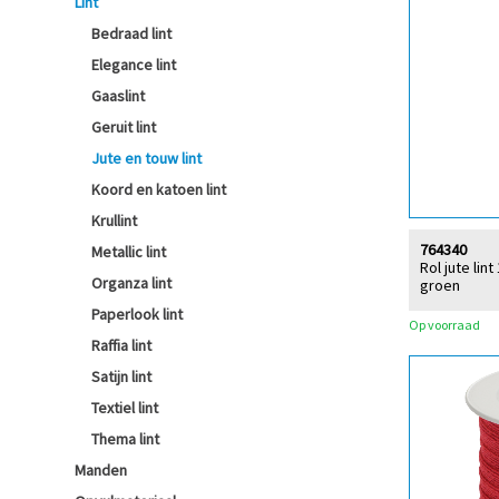
Lint
Bedraad lint
Elegance lint
Gaaslint
Geruit lint
Jute en touw lint
Koord en katoen lint
Krullint
764340
Metallic lint
Rol jute li
Organza lint
groen
Paperlook lint
Op voorraad
Raffia lint
Satijn lint
Textiel lint
Thema lint
Manden