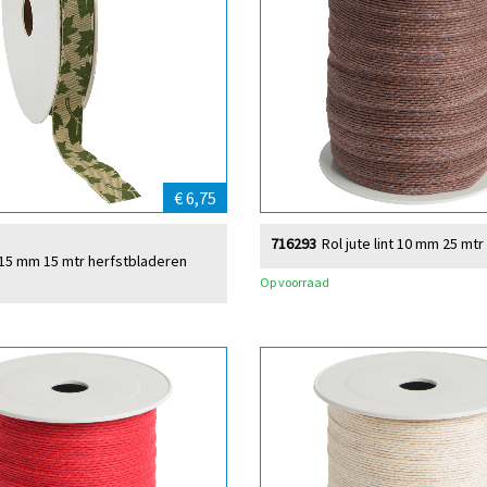
€ 6,75
716293
Rol jute lint 10 mm 25 mtr
nt 15 mm 15 mtr herfstbladeren
Op voorraad