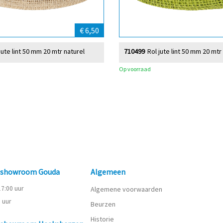
€ 6,50
jute lint 50 mm 20 mtr naturel
710499
Rol jute lint 50 mm 20 mtr
Op voorraad
n showroom Gouda
Algemeen
 17:00 uur
Algemene voorwaarden
0 uur
Beurzen
Historie