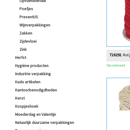
Opvulmateriaal
Poefjes
PresentUS
Wijnverpakkingen
Zakken
Zijdevloei
Zink
716291
Rol 
Herfst
Op voorraad
Hygiëne producten
Industrie verpakking
Kado artikelen
Kantoorbenodigdheden
Kerst
Koopjeshoek
Moederdag en Valentijn
Natuurlijk duurzame verpakkingen