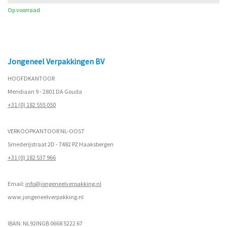
Op voorraad
Jongeneel Verpakkingen BV
HOOFDKANTOOR
Meridiaan 9 - 2801 DA Gouda
+31 (0) 182 555 050
VERKOOPKANTOOR NL-OOST
Smederijstraat 2D - 7482 PZ Haaksbergen
+31 (0) 182 537 966
Email:
info@jongeneelverpakking.nl
www.
jongeneelverpakking.nl
IBAN: NL92INGB 0668 5222 67