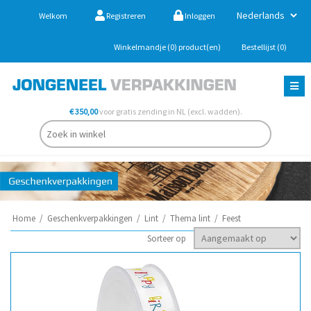
Welkom
Registreren
Inloggen
Winkelmandje
(0)
product(en)
Bestellijst
(0)
€ 350,00
voor gratis zending in NL (excl. wadden).
Home
/
Geschenkverpakkingen
/
Lint
/
Thema lint
/
Feest
Sorteer op