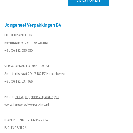
Jongeneel Verpakkingen BV
HOOFDKANTOOR
Meridiaan 9 - 2801 DA Gouda
+31 (0) 182 555 050
VERKOOPKANTOOR NL-OOST
Smederijstraat 2D - 7482 PZ Haaksbergen
+31 (0) 182 537 966
Email:
info@jongeneelverpakking.nl
www.
jongeneelverpakking.nl
IBAN: NL92INGB 0668 5222 67
BIC: INGBNL2A