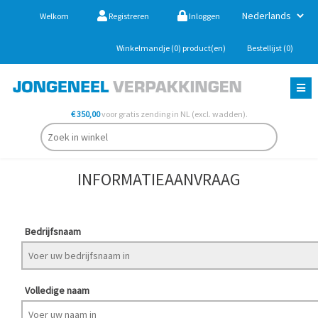
Welkom
Registreren
Inloggen
Winkelmandje
(0)
product(en)
Bestellijst
(0)
€ 350,00
voor gratis zending in NL (excl. wadden).
INFORMATIEAANVRAAG
Bedrijfsnaam
Volledige naam