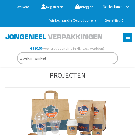
Welkom
Registreren
Inloggen
Winkelmandje
(0)
product(en)
Bestellijst
(0)
€ 350,00
voor gratis zending in NL (excl. wadden).
PROJECTEN