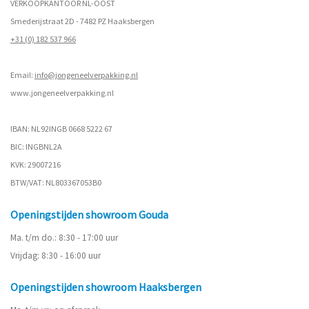
VERKOOPKANTOOR NL-OOST
Smederijstraat 2D - 7482 PZ Haaksbergen
+31 (0) 182 537 966
Email:
info@jongeneelverpakking.nl
www.
jongeneelverpakking.nl
IBAN: NL92INGB 0668 5222 67
BIC: INGBNL2A
KVK: 29007216
BTW/VAT: NL803367053B0
Openingstijden showroom Gouda
Ma. t/m do.: 8:30 - 17:00 uur
Vrijdag: 8:30 - 16:00 uur
Openingstijden showroom Haaksbergen