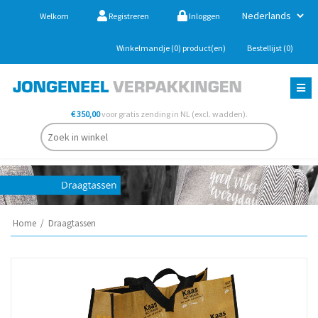
Welkom
Registreren
Inloggen
Winkelmandje
(0)
product(en)
Bestellijst
(0)
€ 350,00
voor gratis zending in NL (excl. wadden).
Home
/
Draagtassen