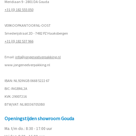
Meridiaan 9 - 2801 DA Gouda
+31 (0) 182 555 050
VERKOOPKANTOOR NL-OOST
Smederijstraat 2D - 7482 PZ Haaksbergen
+31 (0) 182 537 966
Email:
info@jongeneelverpakking.nl
www.
jongeneelverpakking.nl
IBAN: NL92INGB 0668 5222 67
BIC: INGBNL2A
KVK: 29007216
BTW/VAT: NL803367053B0
Openingstijden showroom Gouda
Ma. t/m do.: 8:30 - 17:00 uur