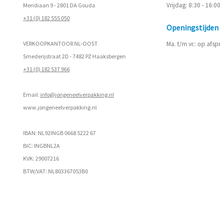
Vrijdag: 8:30 - 16:0
Meridiaan 9 - 2801 DA Gouda
+31 (0) 182 555 050
Openingstijde
VERKOOPKANTOOR NL-OOST
Ma. t/m vr.: op afs
Smederijstraat 2D - 7482 PZ Haaksbergen
+31 (0) 182 537 966
Email:
info@jongeneelverpakking.nl
www.
jongeneelverpakking.nl
IBAN: NL92INGB 0668 5222 67
BIC: INGBNL2A
KVK: 29007216
BTW/VAT: NL803367053B0