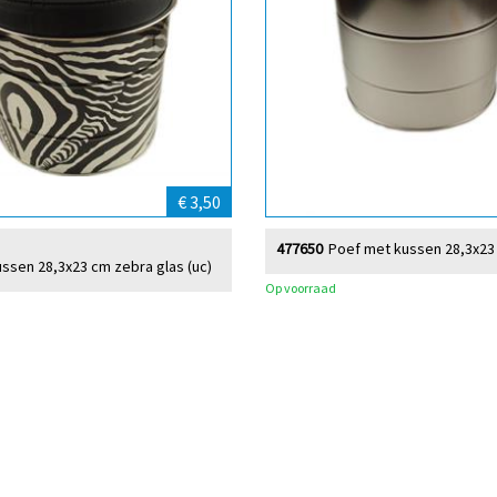
€ 3,50
477650
Poef met kussen 28,3x23
ssen 28,3x23 cm zebra glas (uc)
Op voorraad