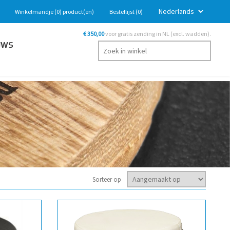
Winkelmandje
(0)
product(en)
Bestellijst
(0)
€ 350,00
voor gratis zending in NL (excl. wadden).
UWS
Sorteer op