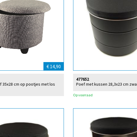
€ 14,90
477652
f 35x28 cm op pootjes met los
Poef met kussen 28,3x23 cm zwar
Op voorraad