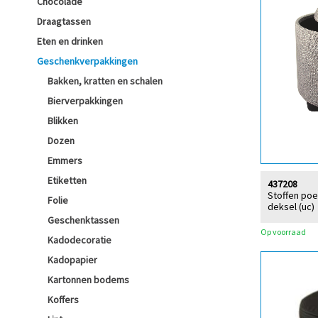
Chocolade
Draagtassen
Eten en drinken
Geschenkverpakkingen
Bakken, kratten en schalen
Bierverpakkingen
Blikken
Dozen
Emmers
Etiketten
437208
Stoffen poe
Folie
deksel (uc)
Geschenktassen
Op voorraad
Kadodecoratie
Kadopapier
Kartonnen bodems
Koffers