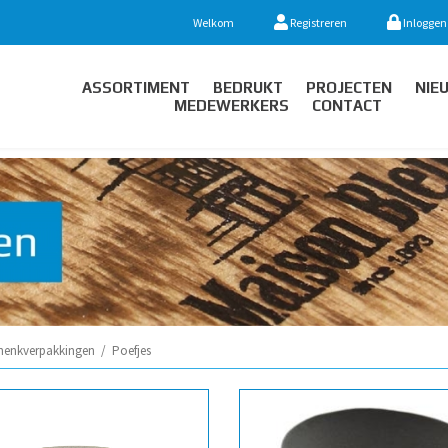
Welkom
Registreren
Inloggen
ASSORTIMENT
BEDRUKT
PROJECTEN
NIE
MEDEWERKERS
CONTACT
henkverpakkingen
/
Poefjes