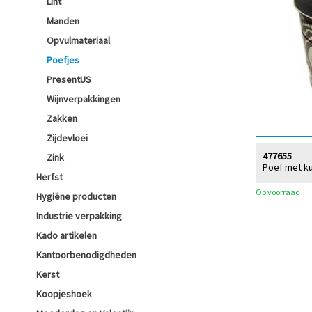
Lint
Manden
Opvulmateriaal
Poefjes
PresentUS
Wijnverpakkingen
Zakken
Zijdevloei
477655
Zink
Poef met ku
Herfst
Op voorraad
Hygiëne producten
Industrie verpakking
Kado artikelen
Kantoorbenodigdheden
Kerst
Koopjeshoek