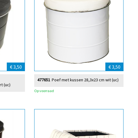
€ 3,50
€ 3,50
477651
Poef met kussen 28,3x23 cm wit (uc)
t (uc)
Op voorraad