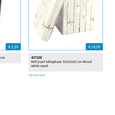
€ 3,50
€ 14,00
 cm
437200
Mdf poef inklapbaar 32x32x32 cm Wood
white wash
Op voorraad