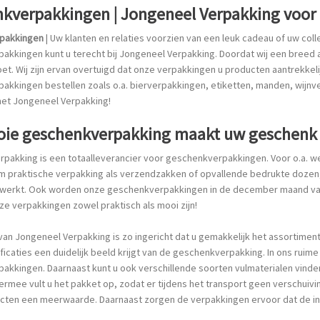
kverpakkingen | Jongeneel Verpakking voor
pakkingen
| Uw klanten en relaties voorzien van een leuk cadeau of uw coll
kkingen kunt u terecht bij Jongeneel Verpakking. Doordat wij een breed as
t. Wij zijn ervan overtuigd dat onze verpakkingen u producten aantrekkeli
akkingen bestellen zoals o.a. bierverpakkingen, etiketten, manden, wijn
et Jongeneel Verpakking!
ie geschenkverpakking maakt uw geschenk 
rpakking is een totaalleverancier voor geschenkverpakkingen. Voor o.a. w
om praktische verpakking als verzendzakken of opvallende bedrukte dozen
 werkt. Ook worden onze geschenkverpakkingen in de december maand vaak
ze verpakkingen zowel praktisch als mooi zijn!
n Jongeneel Verpakking is zo ingericht dat u gemakkelijk het assortiment 
icaties een duidelijk beeld krijgt van de geschenkverpakking. In ons ruime 
kkingen. Daarnaast kunt u ook verschillende soorten vulmaterialen vinden
ermee vult u het pakket op, zodat er tijdens het transport geen verschuiv
ucten een meerwaarde. Daarnaast zorgen de verpakkingen ervoor dat de in