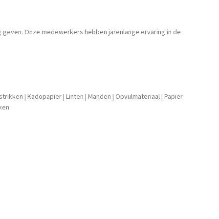
ling geven. Onze medewerkers hebben jarenlange ervaring in de
strikken
|
Kadopapier
|
Linten
|
Manden
|
Opvulmateriaal
|
Papier
ken