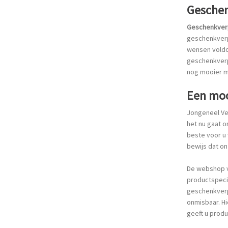
Geschen
Geschenkver
geschenkverpa
wensen voldoe
geschenkverp
nog mooier m
Een moo
Jongeneel Ve
het nu gaat 
beste voor u
bewijs dat on
De webshop va
productspecif
geschenkverpa
onmisbaar. Hi
geeft u prod