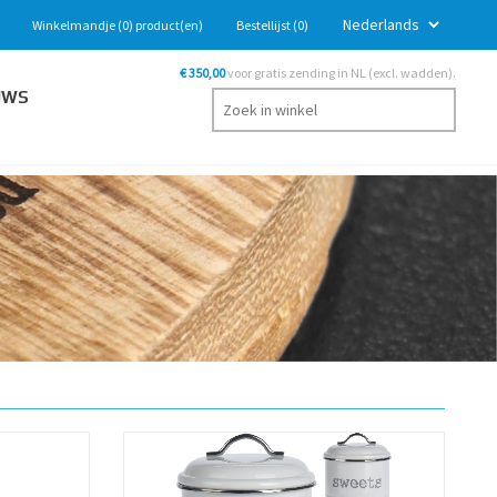
Winkelmandje
(0)
product(en)
Bestellijst
(0)
€ 350,00
voor gratis zending in NL (excl. wadden).
UWS