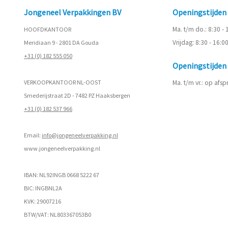
Jongeneel Verpakkingen BV
Openingstijde
Ma. t/m do.: 8:30 -
HOOFDKANTOOR
Vrijdag: 8:30 - 16:0
Meridiaan 9 - 2801 DA Gouda
+31 (0) 182 555 050
Openingstijde
VERKOOPKANTOOR NL-OOST
Ma. t/m vr.: op afs
Smederijstraat 2D - 7482 PZ Haaksbergen
+31 (0) 182 537 966
Email:
info@jongeneelverpakking.nl
www.
jongeneelverpakking.nl
IBAN: NL92INGB 0668 5222 67
BIC: INGBNL2A
KVK: 29007216
BTW/VAT: NL803367053B0