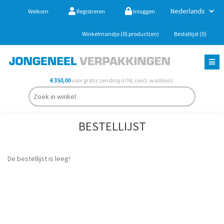
Welkom
Registreren
Inloggen
Winkelmandje
(0)
product(en)
Bestellijst
(0)
€ 350,00
voor gratis zending in NL (excl. wadden).
BESTELLIJST
De bestellijst is leeg!