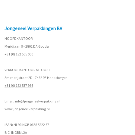
Jongeneel Verpakkingen BV
HOOFDKANTOOR
Meridiaan 9 - 2801 DA Gouda
+31 (0) 182 555 050
VERKOOPKANTOOR NL-OOST
Smederijstraat 2D - 7482 PZ Haaksbergen
+31 (0) 182 537 966
Email:
info@jongeneelverpakking.nl
www.
jongeneelverpakking.nl
IBAN: NL92INGB 0668 5222 67
BIC: INGBNL2A