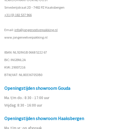
Smederijstraat 2D - 7482 PZ Haaksbergen
+31 (0) 182 537 966
Email:
info@jongeneelverpakking.nl
www.
jongeneelverpakking.nl
IBAN: NL92INGB 0668 5222 67
BIC: INGBNL2A
KVK: 29007216
BTW/VAT: NL803367053B0
Openingstijden showroom Gouda
Ma. t/m do.: 8:30 - 17:00 uur
Vrijdag: 8:30 - 16:00 uur
Openingstijden showroom Haaksbergen
Ma. t/m vr.: op afspraak