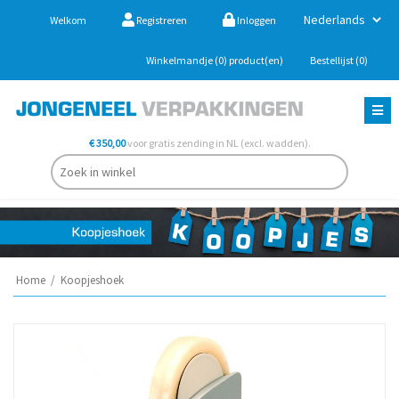
Welkom
Registreren
Inloggen
Winkelmandje
(0)
product(en)
Bestellijst
(0)
€ 350,00
voor gratis zending in NL (excl. wadden).
Home
/
Koopjeshoek