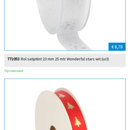
€ 8,78
771053
Rol satijnlint 23 mm 25 mtr Wonderful stars wit (ucl)
Op voorraad