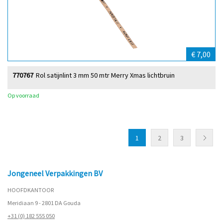
€ 7,00
770767
Rol satijnlint 3 mm 50 mtr Merry Xmas lichtbruin
Op voorraad
1
2
3
Jongeneel Verpakkingen BV
HOOFDKANTOOR
Meridiaan 9 - 2801 DA Gouda
+31 (0) 182 555 050