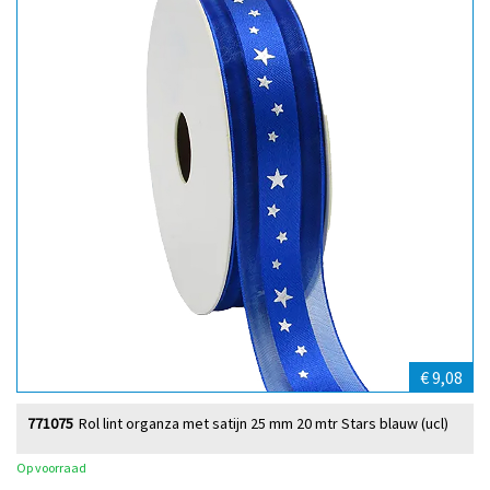
€ 9,08
771075
Rol lint organza met satijn 25 mm 20 mtr Stars blauw (ucl)
Op voorraad