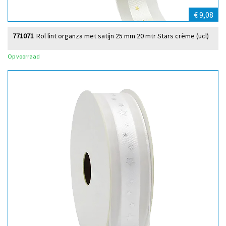
€ 9,08
771071
Rol lint organza met satijn 25 mm 20 mtr Stars crème (ucl)
Op voorraad