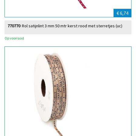
€ 6,74
770770
Rol satijnlint 3 mm 50 mtr kerst rood met sterretjes (uc)
Op voorraad