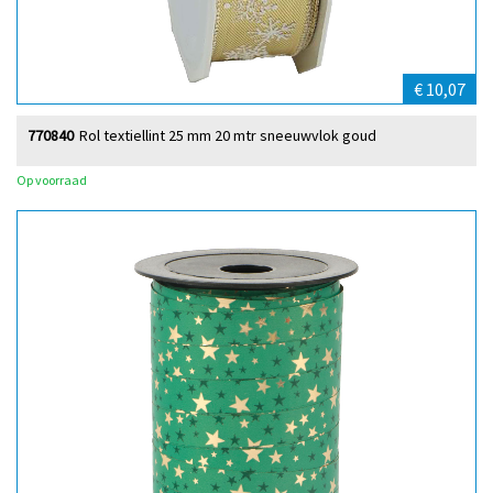
€ 10,07
770840
Rol textiellint 25 mm 20 mtr sneeuwvlok goud
Op voorraad