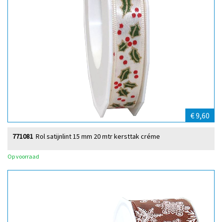
€ 9,60
771081
Rol satijnlint 15 mm 20 mtr kersttak créme
Op voorraad