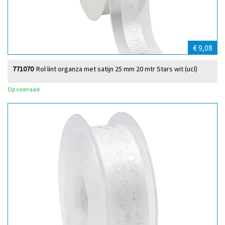
€ 9,08
771070
Rol lint organza met satijn 25 mm 20 mtr Stars wit (ucl)
Op voorraad