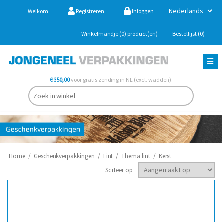
Welkom
Registreren
Inloggen
Winkelmandje
(0)
product(en)
Bestellijst
(0)
€ 350,00
voor gratis zending in NL (excl. wadden).
Home
/
Geschenkverpakkingen
/
Lint
/
Thema lint
/
Kerst
Sorteer op