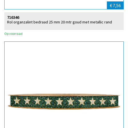
€ 7,56
716346
Rol organzalint bedraad 25 mm 20 mtr goud met metallic rand
Op voorraad