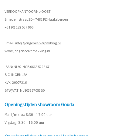
VERKOOPKANTOOR NL-OOST
Smederijstraat 2D - 7482 PZ Haaksbergen
+31 (0) 182 537 966
Email:
info@jongeneelverpakking.nl
www.
jongeneelverpakking.nl
IBAN: NL92INGB 0668 5222 67
BIC: INGBNL2A
KVK: 29007216
BTW/VAT: NL803367053B0
Openingstijden showroom Gouda
Ma. t/m do.: 8:30 - 17:00 uur
Vrijdag: 8:30 - 16:00 uur