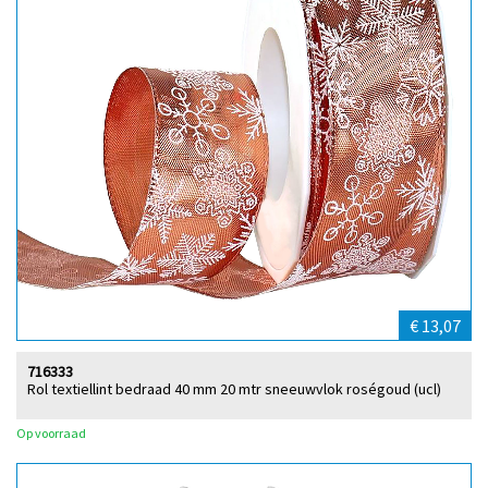
€ 13,07
716333
Rol textiellint bedraad 40 mm 20 mtr sneeuwvlok roségoud (ucl)
Op voorraad