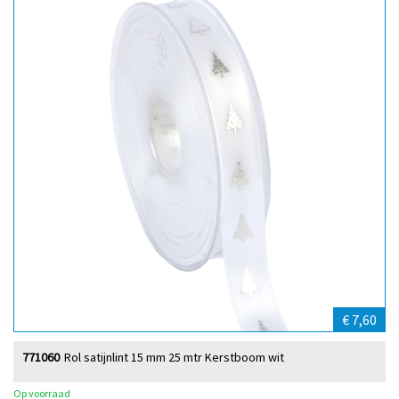
€ 7,60
771060
Rol satijnlint 15 mm 25 mtr Kerstboom wit
Op voorraad