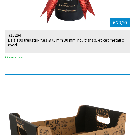
€ 23,30
715264
Ds à 100 trekstrik fles Ø75 mm 30 mm incl. transp. etiket metallic
rood
Op voorraad