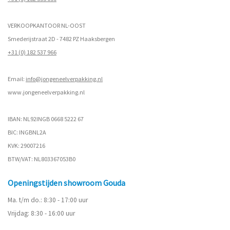
VERKOOPKANTOOR NL-OOST
Smederijstraat 2D - 7482 PZ Haaksbergen
+31 (0) 182 537 966
Email:
info@jongeneelverpakking.nl
www.
jongeneelverpakking.nl
IBAN: NL92INGB 0668 5222 67
BIC: INGBNL2A
KVK: 29007216
BTW/VAT: NL803367053B0
Openingstijden showroom Gouda
Ma. t/m do.: 8:30 - 17:00 uur
Vrijdag: 8:30 - 16:00 uur