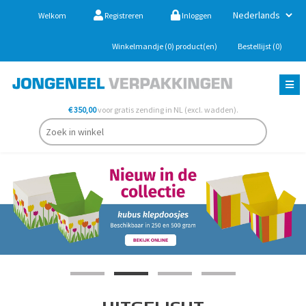
Welkom
Registreren
Inloggen
Winkelmandje
(0)
product(en)
Bestellijst
(0)
€ 350,00
voor gratis zending in NL (excl. wadden).