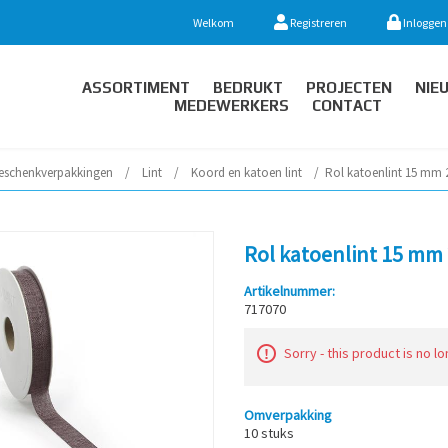
Welkom
Registreren
Inloggen
ASSORTIMENT
BEDRUKT
PROJECTEN
NIE
MEDEWERKERS
CONTACT
eschenkverpakkingen
/
Lint
/
Koord en katoen lint
/
Rol katoenlint 15 mm 
Rol katoenlint 15 mm 
Artikelnummer:
717070
Sorry - this product is no l
Omverpakking
10 stuks