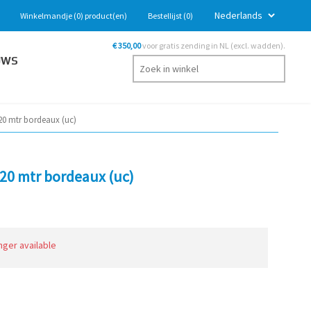
Winkelmandje
(0)
product(en)
Bestellijst
(0)
€ 350,00
voor gratis zending in NL (excl. wadden).
UWS
20 mtr bordeaux (uc)
20 mtr bordeaux (uc)
onger available