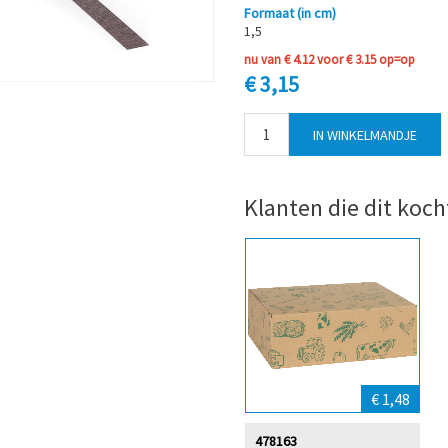
Formaat (in cm)
1,5
nu van € 4.12 voor € 3.15 op=op
€ 3,15
Klanten die dit koch
€ 1,48
478163