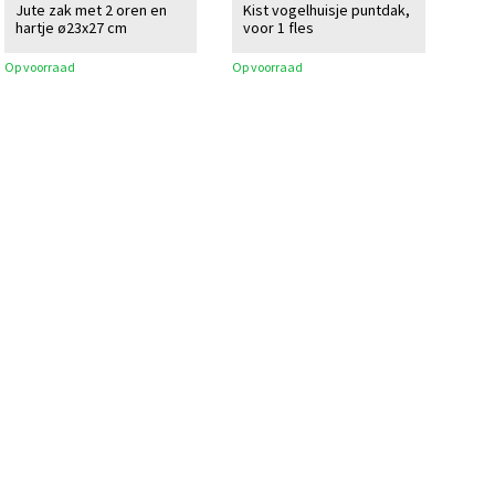
Jute zak met 2 oren en
Kist vogelhuisje puntdak,
hartje ø23x27 cm
voor 1 fles
Op voorraad
Op voorraad