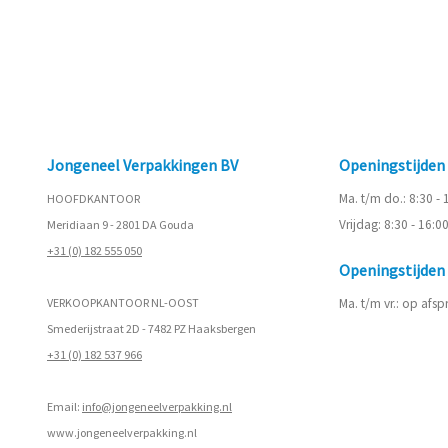
Jongeneel Verpakkingen BV
Openingstijde
Ma. t/m do.: 8:30 -
HOOFDKANTOOR
Vrijdag: 8:30 - 16:0
Meridiaan 9 - 2801 DA Gouda
+31 (0) 182 555 050
Openingstijde
VERKOOPKANTOOR NL-OOST
Ma. t/m vr.: op afs
Smederijstraat 2D - 7482 PZ Haaksbergen
+31 (0) 182 537 966
Email:
info@jongeneelverpakking.nl
www.
jongeneelverpakking.nl