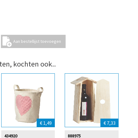
ten, kochten ook..
€ 1,49
€ 7,33
434920
888975