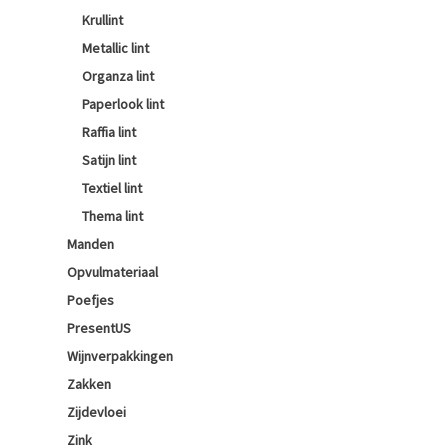
Krullint
Metallic lint
Organza lint
Paperlook lint
Raffia lint
Satijn lint
Textiel lint
Thema lint
Manden
Opvulmateriaal
Poefjes
PresentUS
Wijnverpakkingen
Zakken
Zijdevloei
Zink