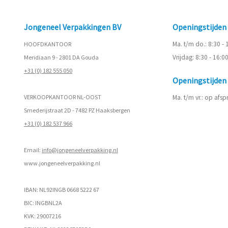
Jongeneel Verpakkingen BV
Openingstijde
Ma. t/m do.: 8:30 -
HOOFDKANTOOR
Vrijdag: 8:30 - 16:0
Meridiaan 9 - 2801 DA Gouda
+31 (0) 182 555 050
Openingstijde
VERKOOPKANTOOR NL-OOST
Ma. t/m vr.: op afs
Smederijstraat 2D - 7482 PZ Haaksbergen
+31 (0) 182 537 966
Email:
info@jongeneelverpakking.nl
www.
jongeneelverpakking.nl
IBAN: NL92INGB 0668 5222 67
BIC: INGBNL2A
KVK: 29007216