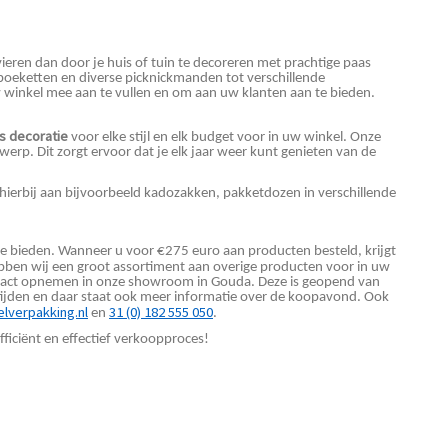
vieren dan door je huis of tuin te decoreren met prachtige paas
e boeketten en diverse picknickmanden tot verschillende
 winkel mee aan te vullen en om aan uw klanten aan te bieden.
s decoratie
voor elke stijl en elk budget voor in uw winkel. Onze
rp. Dit zorgt ervoor dat je elk jaar weer kunt genieten van de
 hierbij aan bijvoorbeeld kadozakken, pakketdozen in verschillende
te bieden. Wanneer u voor €275 euro aan producten besteld, krijgt
ben wij een groot assortiment aan overige producten voor in uw
ontact opnemen in onze showroom in Gouda. Deze is geopend van
stijden en daar staat ook meer informatie over de koopavond. Ook
lverpakking.nl
31 (0) 182 555 050
en
.
fficiënt en effectief verkoopproces!