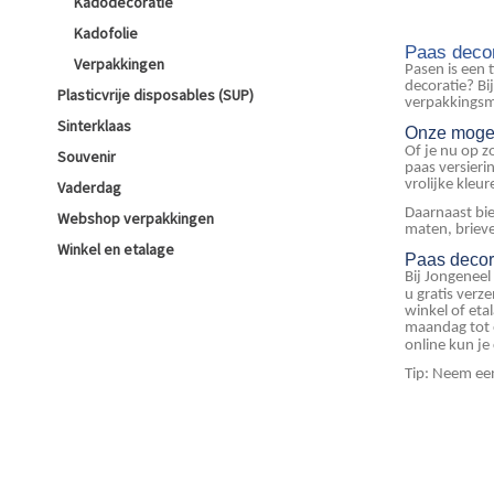
Kadodecoratie
Kadofolie
Paas decor
Verpakkingen
Pasen is een 
decoratie? Bi
Plasticvrije disposables (SUP)
verpakkingsmo
Sinterklaas
Onze moge
Of je nu op z
Souvenir
paas versieri
vrolijke kleu
Vaderdag
Daarnaast bi
Webshop verpakkingen
maten, briev
Winkel en etalage
Paas decor
Bij Jongeneel
u gratis verz
winkel of et
maandag tot e
online kun je
Tip: Neem een