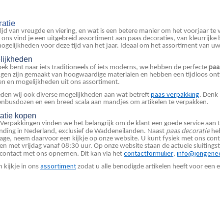
atie
tijd van vreugde en viering, en wat is een betere manier om het voorjaar te 
j ons vind je een uitgebreid assortiment aan paas decoraties, van kleurrijk
gelijkheden voor deze tijd van het jaar. Ideaal om het assortiment van uw
lijkheden
paa
oek bent naar iets traditioneels of iets moderns, we hebben de perfecte
ngen zijn gemaakt van hoogwaardige materialen en hebben een tijdloos ontwe
ren en mogelijkheden uit ons assortiment.
paas verpakking
eden wij ook diverse mogelijkheden aan wat betreft
. Denk
enbusdozen en een breed scala aan mandjes om artikelen te verpakken.
atie kopen
 Verpakkingen vinden we het belangrijk om de klant een goede service aan 
paas decoratie
ending in Nederland, exclusief de Waddeneilanden. Naast
heb
alage, neem daarvoor een kijkje op onze website. U kunt fysiek met ons c
n met vrijdag vanaf 08:30 uur. Op onze website staan de actuele sluiting
contactformulier
info@jongenee
 contact met ons opnemen. Dit kan via het
,
assortiment
 kijkje in ons
zodat u alle benodigde artikelen heeft voor een e