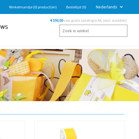
Winkelmandje
(0)
product(en)
Bestellijst
(0)
€ 350,00
voor gratis zending in NL (excl. wadden).
UWS