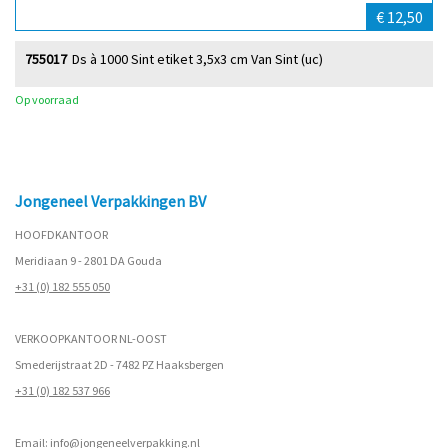
€ 12,50
755017
Ds à 1000 Sint etiket 3,5x3 cm Van Sint (uc)
Op voorraad
Jongeneel Verpakkingen BV
HOOFDKANTOOR
Meridiaan 9 - 2801 DA Gouda
+31 (0) 182 555 050
VERKOOPKANTOOR NL-OOST
Smederijstraat 2D - 7482 PZ Haaksbergen
+31 (0) 182 537 966
Email:
info@jongeneelverpakking.nl