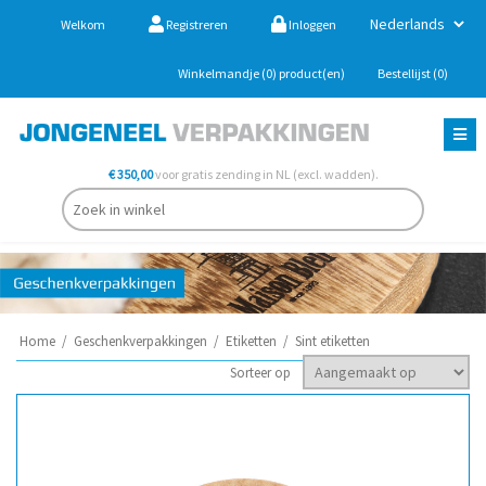
Welkom
Registreren
Inloggen
Winkelmandje
(0)
product(en)
Bestellijst
(0)
€ 350,00
voor gratis zending in NL (excl. wadden).
Home
/
Geschenkverpakkingen
/
Etiketten
/
Sint etiketten
Sorteer op