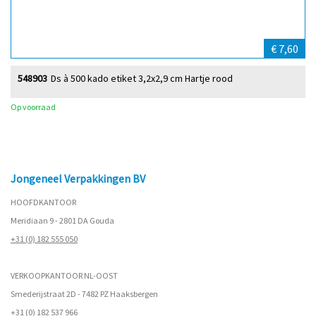
€ 7,60
548903
Ds à 500 kado etiket 3,2x2,9 cm Hartje rood
Op voorraad
Jongeneel Verpakkingen BV
HOOFDKANTOOR
Meridiaan 9 - 2801 DA Gouda
+31 (0) 182 555 050
VERKOOPKANTOOR NL-OOST
Smederijstraat 2D - 7482 PZ Haaksbergen
+31 (0) 182 537 966