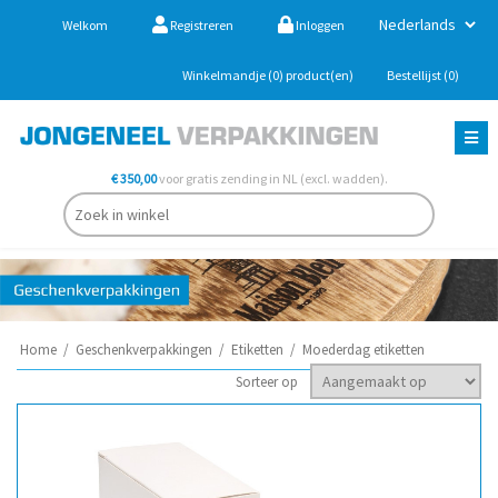
Welkom
Registreren
Inloggen
Winkelmandje
(0)
product(en)
Bestellijst
(0)
€ 350,00
voor gratis zending in NL (excl. wadden).
Home
/
Geschenkverpakkingen
/
Etiketten
/
Moederdag etiketten
Sorteer op