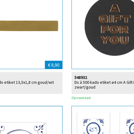
€ 9,90
548932
do etiket 13,5x1,8 cm goud/wit
Ds à 500 kado etiket ø4 cm A Gift
zwart/goud
Op voorraad