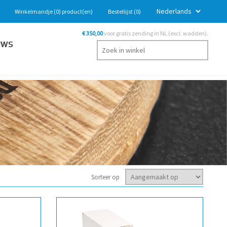
Winkelmandje
(0)
product(en)
Bestellijst
(0)
€ 350,00
voor gratis zending in NL (excl. wadden).
UWS
Sorteer op