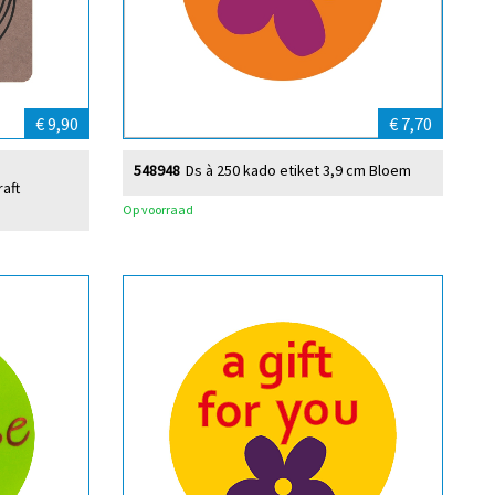
€ 9,90
€ 7,70
548948
Ds à 250 kado etiket 3,9 cm Bloem
raft
Op voorraad