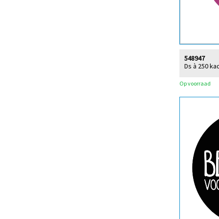
548947
Ds à 250 kad
Op voorraad