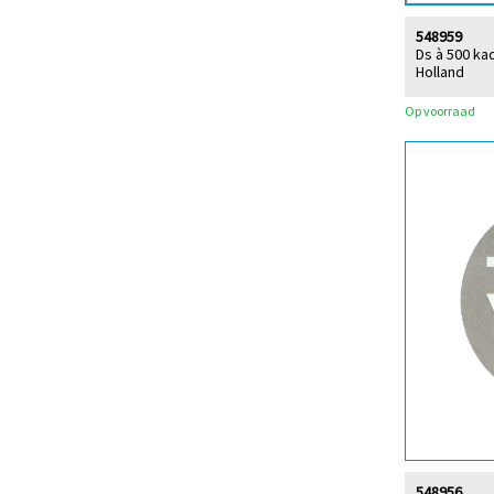
548959
Ds à 500 ka
Holland
Op voorraad
548956