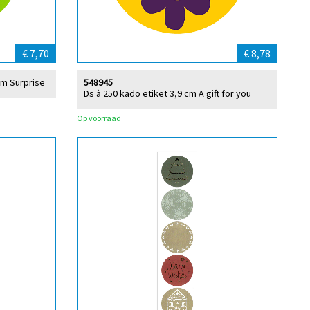
€ 7,70
€ 8,78
cm Surprise
548945
Ds à 250 kado etiket 3,9 cm A gift for you
Op voorraad