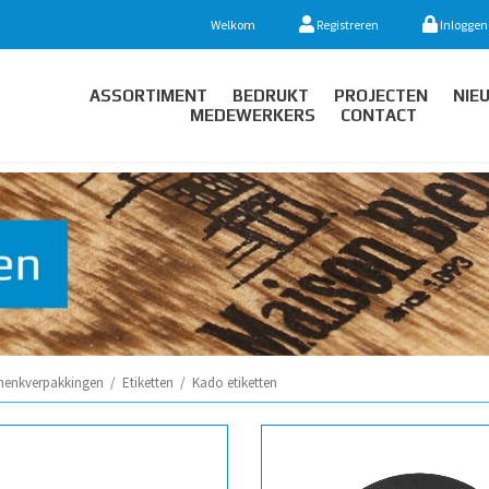
Welkom
Registreren
Inloggen
ASSORTIMENT
BEDRUKT
PROJECTEN
NIE
MEDEWERKERS
CONTACT
henkverpakkingen
/
Etiketten
/
Kado etiketten