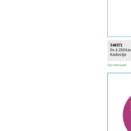
548971
Ds à 250 ka
Kadootje
Op voorraad