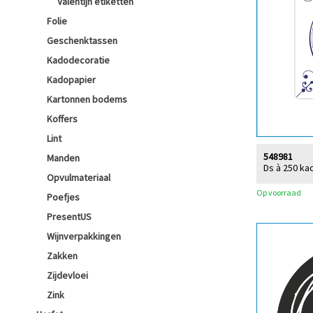
Valentijn etiketten
Folie
Geschenktassen
Kadodecoratie
Kadopapier
Kartonnen bodems
Koffers
Lint
548981
Manden
Ds à 250 ka
Opvulmateriaal
Op voorraad
Poefjes
PresentUS
Wijnverpakkingen
Zakken
Zijdevloei
Zink