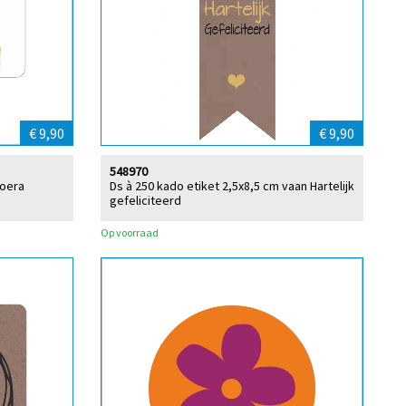
€ 9,90
€ 9,90
548970
Hoera
Ds à 250 kado etiket 2,5x8,5 cm vaan Hartelijk
gefeliciteerd
Op voorraad