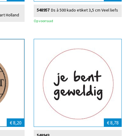
548957
Ds à 500 kado etiket 3,5 cm Veel liefs
art Holland
Op voorraad
€ 8,20
€ 8,78
548943