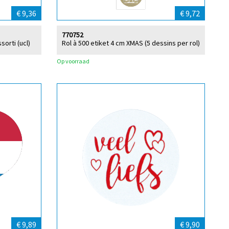
€ 9,36
€ 9,72
770752
sorti (ucl)
Rol à 500 etiket 4 cm XMAS (5 dessins per rol)
Op voorraad
€ 9,89
€ 9,90