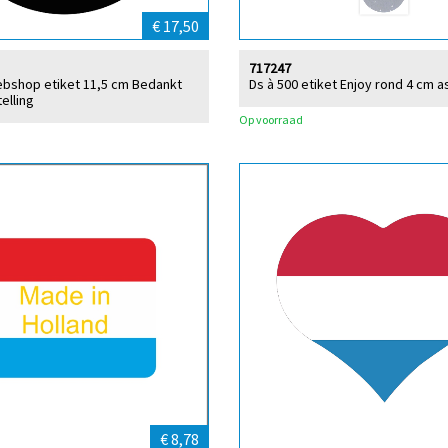
€ 17,50
717247
ebshop etiket 11,5 cm Bedankt
Ds à 500 etiket Enjoy rond 4 cm as
elling
Op voorraad
€ 8,78