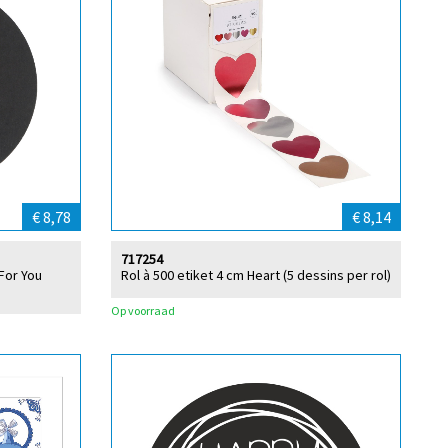
€ 8,78
€ 8,14
717254
 For You
Rol à 500 etiket 4 cm Heart (5 dessins per rol)
Op voorraad