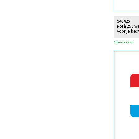
548425
Rol à 250 w
voor je best
Op voorraad