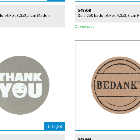
548958
do etiket 3,3x2,5 cm Made in
Ds à 250 kado etiket 4,3x3,8 cm H
Op voorraad
€ 11,88
548944