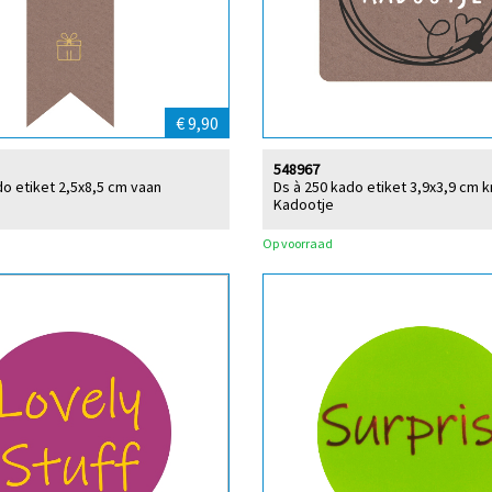
€ 9,90
548967
do etiket 2,5x8,5 cm vaan
Ds à 250 kado etiket 3,9x3,9 cm k
Kadootje
Op voorraad