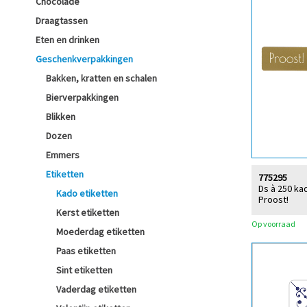
Chocolade
Draagtassen
Eten en drinken
Geschenkverpakkingen
Bakken, kratten en schalen
Bierverpakkingen
Blikken
Dozen
Emmers
Etiketten
775295
Ds à 250 ka
Kado etiketten
Proost!
Kerst etiketten
Op voorraad
Moederdag etiketten
Paas etiketten
Sint etiketten
Vaderdag etiketten