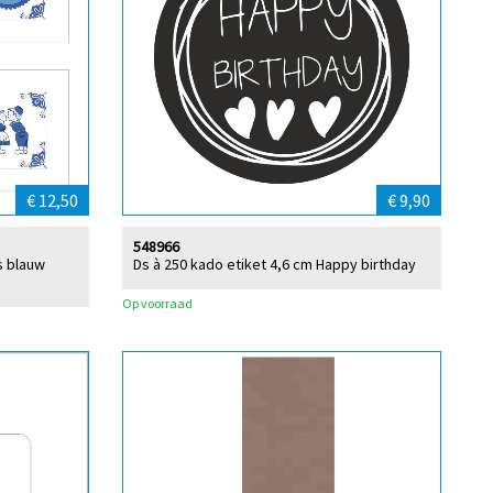
€ 12,50
€ 9,90
548966
s blauw
Ds à 250 kado etiket 4,6 cm Happy birthday
Op voorraad