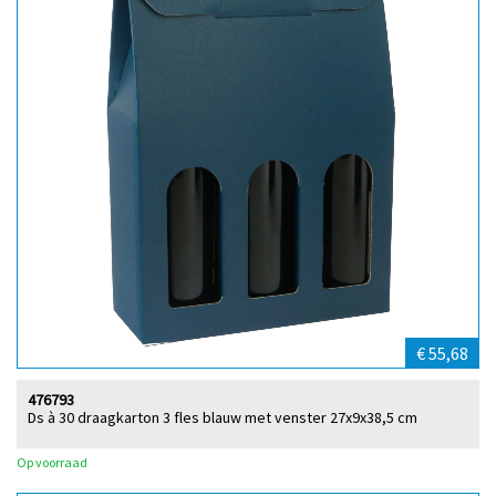
€ 55,68
476793
Ds à 30 draagkarton 3 fles blauw met venster 27x9x38,5 cm
Op voorraad