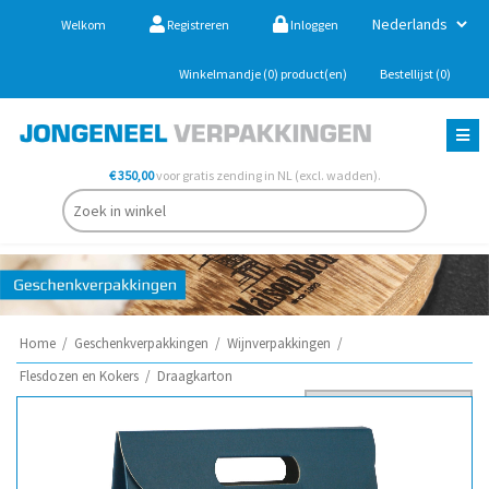
Welkom
Registreren
Inloggen
Winkelmandje
(0)
product(en)
Bestellijst
(0)
€ 350,00
voor gratis zending in NL (excl. wadden).
Home
/
Geschenkverpakkingen
/
Wijnverpakkingen
/
Flesdozen en Kokers
/
Draagkarton
Sorteer op