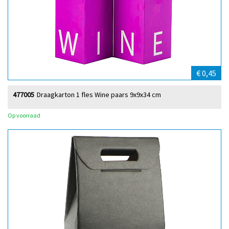
€ 0,45
477005
Draagkarton 1 fles Wine paars 9x9x34 cm
Op voorraad