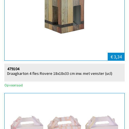
€ 3,34
479104
Draagkarton 4 fles Rovere 18x18x33 cm inw. met venster (ucl)
Op voorraad