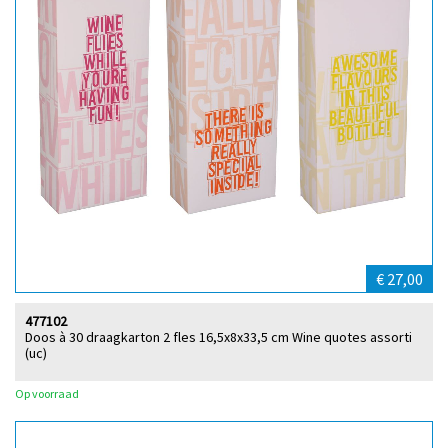
€ 27,00
477102
Doos à 30 draagkarton 2 fles 16,5x8x33,5 cm Wine quotes assorti
(uc)
Op voorraad