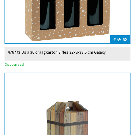
€ 55,68
476773
Ds à 30 draagkarton 3 fles 27x9x38,5 cm Galaxy
Op voorraad