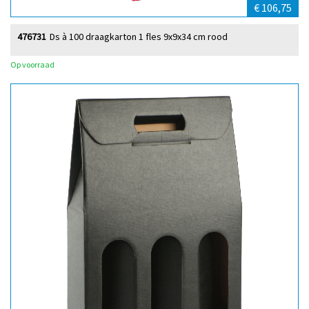
€ 106,75
476731
Ds à 100 draagkarton 1 fles 9x9x34 cm rood
Op voorraad