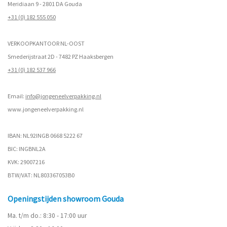
Meridiaan 9 - 2801 DA Gouda
+31 (0) 182 555 050
VERKOOPKANTOOR NL-OOST
Smederijstraat 2D - 7482 PZ Haaksbergen
+31 (0) 182 537 966
Email:
info@jongeneelverpakking.nl
www.
jongeneelverpakking.nl
IBAN: NL92INGB 0668 5222 67
BIC: INGBNL2A
KVK: 29007216
BTW/VAT: NL803367053B0
Openingstijden showroom Gouda
Ma. t/m do.: 8:30 - 17:00 uur