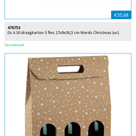
€ 55,68
476753
Ds à 30 draagkarton 3 fles 27x9x38,5 cm Words Christmas (uc)
Op voorraad