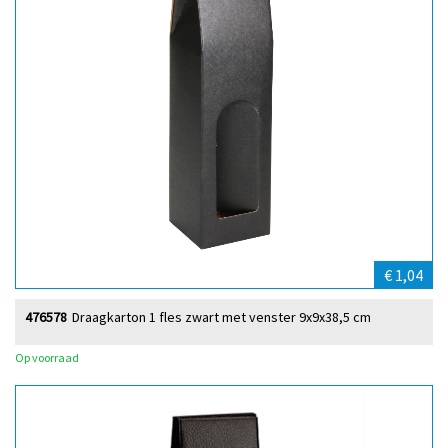
€ 1,04
476578
Draagkarton 1 fles zwart met venster 9x9x38,5 cm
Op voorraad