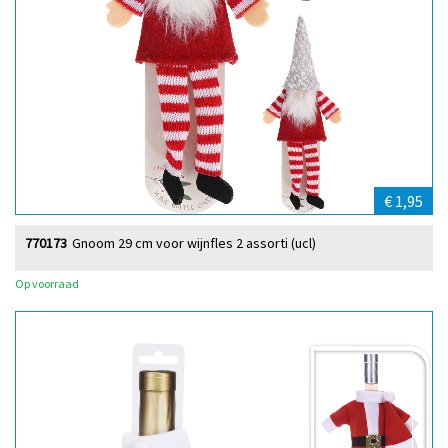
€ 1,95
770173
Gnoom 29 cm voor wijnfles 2 assorti (ucl)
Op voorraad