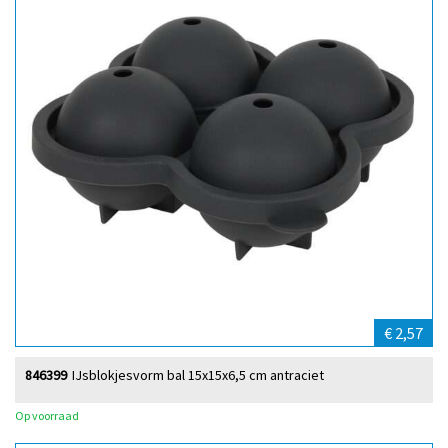
€ 2,57
846399
IJsblokjesvorm bal 15x15x6,5 cm antraciet
Op voorraad