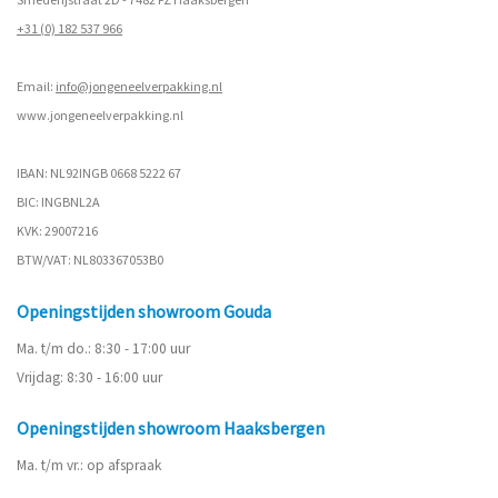
+31 (0) 182 537 966
Email:
info@jongeneelverpakking.nl
www.
jongeneelverpakking.nl
IBAN: NL92INGB 0668 5222 67
BIC: INGBNL2A
KVK: 29007216
BTW/VAT: NL803367053B0
Openingstijden showroom Gouda
Ma. t/m do.: 8:30 - 17:00 uur
Vrijdag: 8:30 - 16:00 uur
Openingstijden showroom Haaksbergen
Ma. t/m vr.: op afspraak