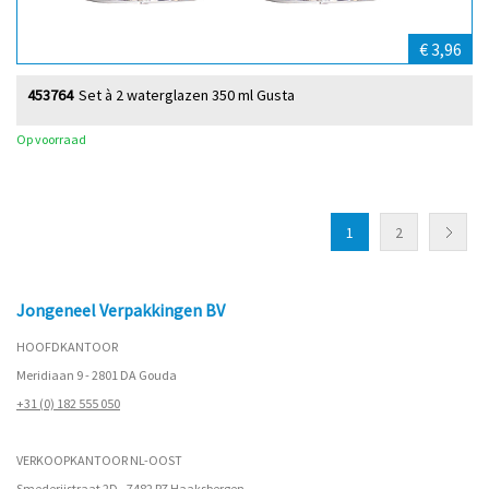
€ 3,96
453764
Set à 2 waterglazen 350 ml Gusta
Op voorraad
1
2
Jongeneel Verpakkingen BV
HOOFDKANTOOR
Meridiaan 9 - 2801 DA Gouda
+31 (0) 182 555 050
VERKOOPKANTOOR NL-OOST
Smederijstraat 2D - 7482 PZ Haaksbergen