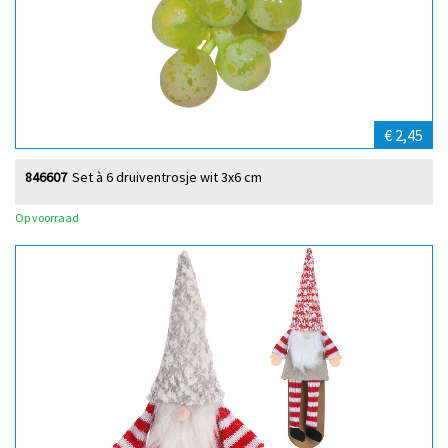
€ 2,45
846607
Set à 6 druiventrosje wit 3x6 cm
Op voorraad