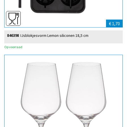
€ 1,70
846398
IJsblokjesvorm Lemon siliconen 18,5 cm
Op voorraad