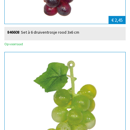
€ 2,45
846608
Set à 6 druiventrosje rood 3x6 cm
Op voorraad