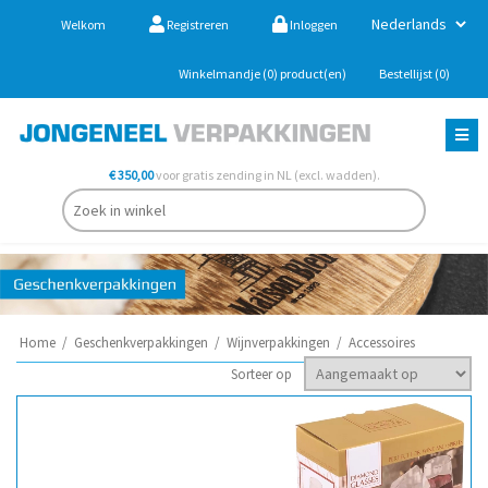
Welkom
Registreren
Inloggen
Winkelmandje
(0)
product(en)
Bestellijst
(0)
€ 350,00
voor gratis zending in NL (excl. wadden).
Home
/
Geschenkverpakkingen
/
Wijnverpakkingen
/
Accessoires
Sorteer op