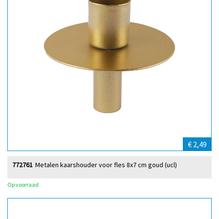
€ 2,49
772761
Metalen kaarshouder voor fles 8x7 cm goud (ucl)
Op voorraad