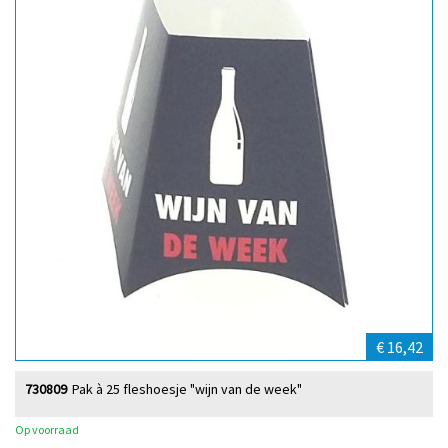
€ 16,42
730809
Pak à 25 fleshoesje "wijn van de week"
Op voorraad