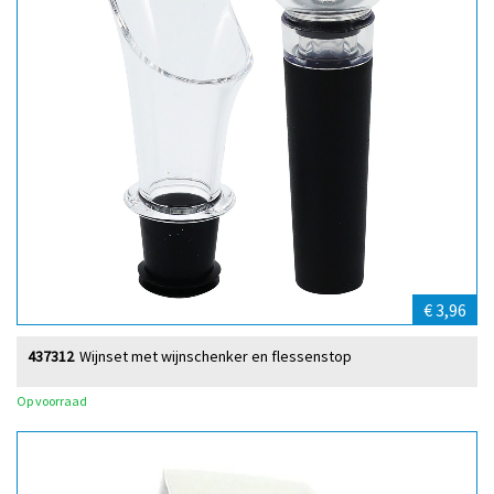
€ 3,96
437312
Wijnset met wijnschenker en flessenstop
Op voorraad