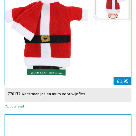
€ 1,95
770172
Kerstman jas en muts voor wijnfles
Op voorraad