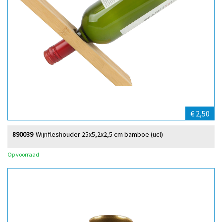
€ 2,50
890039
Wijnfleshouder 25x5,2x2,5 cm bamboe (ucl)
Op voorraad