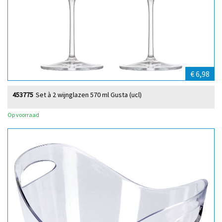
€ 6,98
453775
Set à 2 wijnglazen 570 ml Gusta (ucl)
Op voorraad