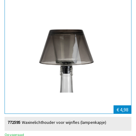
€ 4,98
772595
Waxinelichthouder voor wijnfles (lampenkapje)
Op voorraad