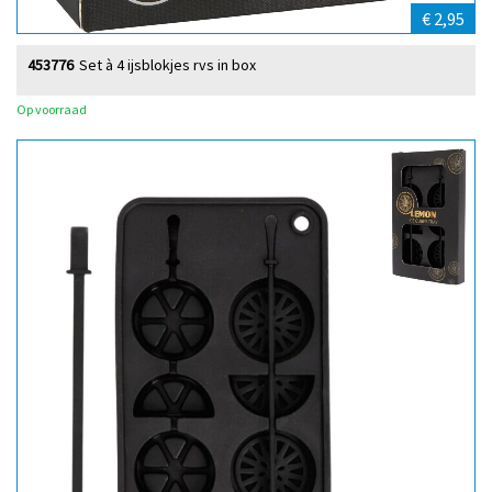
€ 2,95
453776
Set à 4 ijsblokjes rvs in box
Op voorraad