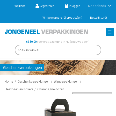
Welkom
Registreren
Inloggen
Winkelmandje
(0)
product(en)
Bestellijst
(0)
€ 350,00
voor gratis zending in NL (excl. wadden).
Home
/
Geschenkverpakkingen
/
Wijnverpakkingen
/
Flesdozen en Kokers
/
Champagne dozen
Sorteer op