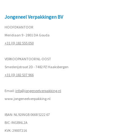
Jongeneel Verpakkingen BV
HOOFDKANTOOR
Meridiaan 9 - 2801 DA Gouda
+31 (0) 182 555 050
VERKOOPKANTOOR NL-OOST
Smederijstraat 2D - 7482 PZ Haaksbergen
+31 (0) 182 537 966
Email:
info@jongeneelverpakking.nl
www.
jongeneelverpakking.nl
IBAN: NL92INGB 0668 5222 67
BIC: INGBNL2A
KVK: 29007216