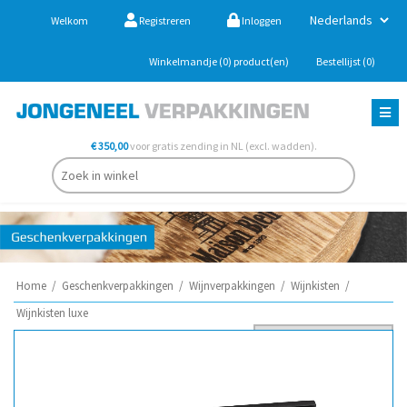
Welkom
Registreren
Inloggen
Winkelmandje
(0)
product(en)
Bestellijst
(0)
€ 350,00
voor gratis zending in NL (excl. wadden).
Home
/
Geschenkverpakkingen
/
Wijnverpakkingen
/
Wijnkisten
/
Wijnkisten luxe
Sorteer op