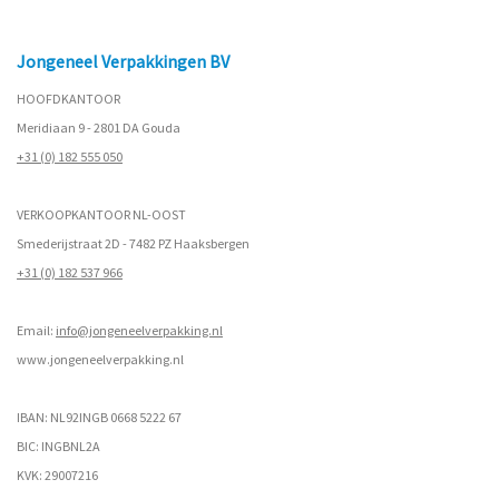
Jongeneel Verpakkingen BV
HOOFDKANTOOR
Meridiaan 9 - 2801 DA Gouda
+31 (0) 182 555 050
VERKOOPKANTOOR NL-OOST
Smederijstraat 2D - 7482 PZ Haaksbergen
+31 (0) 182 537 966
Email:
info@jongeneelverpakking.nl
www.
jongeneelverpakking.nl
IBAN: NL92INGB 0668 5222 67
BIC: INGBNL2A
KVK: 29007216