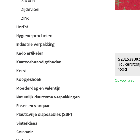
Zakken
Zijdevloei
Zink
Herfst
Hygiëne producten
Industrie verpakking
Kado artikelen
S28153800.
Kantoorbenodigdheden
Rol kerstpa
rood
Kerst
Koopjeshoek
Op voorraad
Moederdag en Valentijn
Natuurlijk duurzame verpakkingen
Pasen en voorjaar
Plasticvrije disposables (SUP)
Sinterklaas
Souvenir