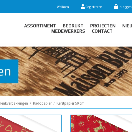
Welkom
Registreren
Inloggen
ASSORTIMENT
BEDRUKT
PROJECTEN
NIE
MEDEWERKERS
CONTACT
henkverpakkingen
/
Kadopapier
/
Kerstpapier 50 cm