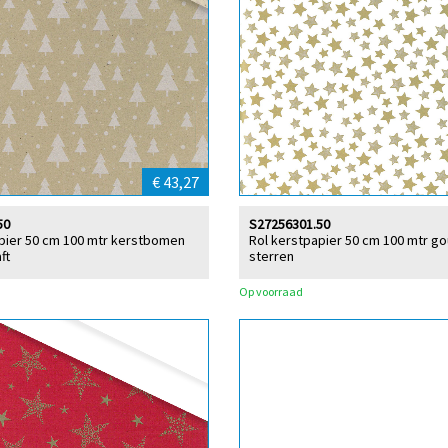
€ 43,27
50
S27256301.50
pier 50 cm 100 mtr kerstbomen
Rol kerstpapier 50 cm 100 mtr g
ft
sterren
Op voorraad