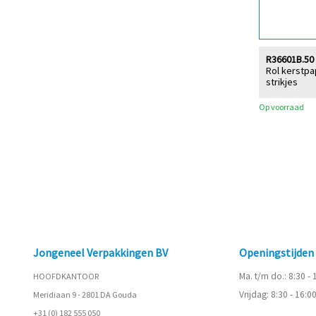
R36601B.50
Rol kerstpa
strikjes
Op voorraad
Jongeneel Verpakkingen BV
Openingstijde
Ma. t/m do.: 8:30 -
HOOFDKANTOOR
Vrijdag: 8:30 - 16:0
Meridiaan 9 - 2801 DA Gouda
+31 (0) 182 555 050