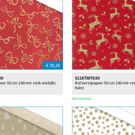
€ 78,29
50
S11873870.50
ier 50 cm 100 mtr strik metallic
Rol kerstpapier 50 cm 100 mtr re
hulst
Op voorraad