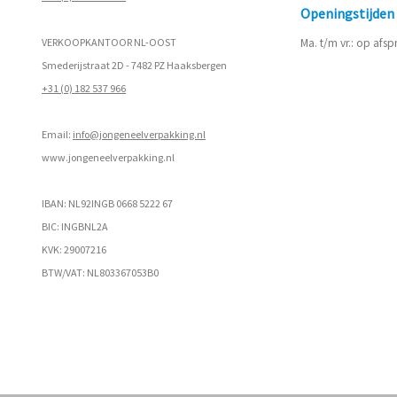
Openingstijde
VERKOOPKANTOOR NL-OOST
Ma. t/m vr.: op afs
Smederijstraat 2D - 7482 PZ Haaksbergen
+31 (0) 182 537 966
Email:
info@jongeneelverpakking.nl
www.
jongeneelverpakking.nl
IBAN: NL92INGB 0668 5222 67
BIC: INGBNL2A
KVK: 29007216
BTW/VAT: NL803367053B0