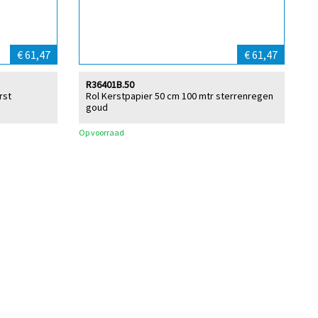
€ 61,47
€ 61,47
R36401B.50
rst
Rol Kerstpapier 50 cm 100 mtr sterrenregen
goud
Op voorraad