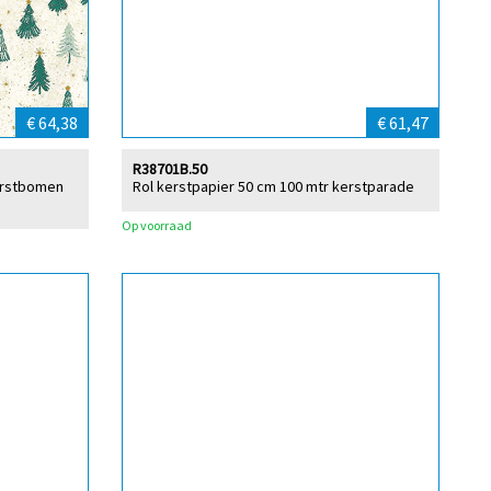
€ 64,38
€ 61,47
R38701B.50
kerstbomen
Rol kerstpapier 50 cm 100 mtr kerstparade
Op voorraad