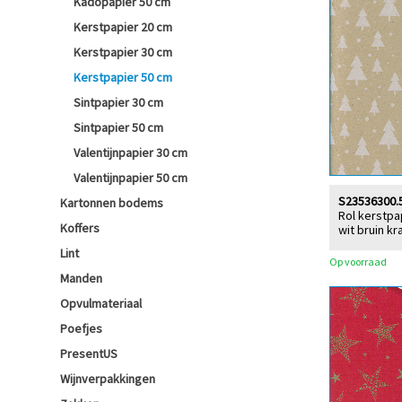
Kadopapier 50 cm
Kerstpapier 20 cm
Kerstpapier 30 cm
Kerstpapier 50 cm
Sintpapier 30 cm
Sintpapier 50 cm
Valentijnpapier 30 cm
Valentijnpapier 50 cm
S23536300.
Kartonnen bodems
Rol kerstpa
Koffers
wit bruin kra
Lint
Op voorraad
Manden
Opvulmateriaal
Poefjes
PresentUS
Wijnverpakkingen