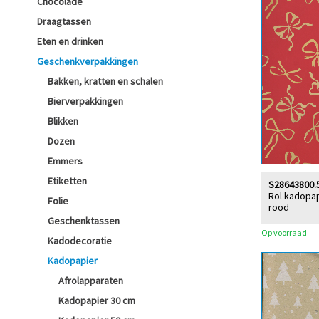
Chocolade
Draagtassen
Eten en drinken
Geschenkverpakkingen
Bakken, kratten en schalen
Bierverpakkingen
Blikken
Dozen
Emmers
Etiketten
S28643800.
Rol kadopap
Folie
rood
Geschenktassen
Op voorraad
Kadodecoratie
Kadopapier
Afrolapparaten
Kadopapier 30 cm