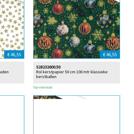
€ 46,55
€ 46,55
S28232600.50
ouden
Rol kerstpapier 50 cm 100 mtr klassieke
kerstballen
Op voorraad