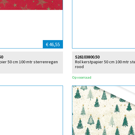
€ 46,55
50
S26103800.50
pier 50 cm 100 mtr sterrenregen
Rol kerstpapier 50 cm 100 mtr ste
rood
Op voorraad