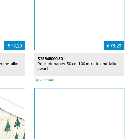
€ 78,29
€ 78,29
S28646000.50
r metallic
Rol kadopapier 50 cm 100 mtr strik metallic
zwart
Op voorraad