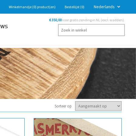
Winkelmandje
(0)
product(en)
Bestellijst
(0)
€ 350,00
voor gratis zending in NL (excl. wadden).
UWS
Sorteer op