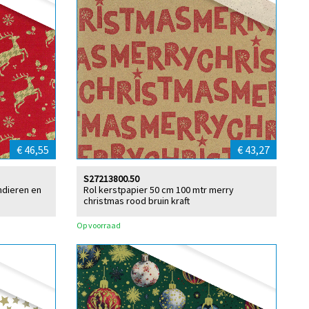
€ 46,55
€ 43,27
S27213800.50
ndieren en
Rol kerstpapier 50 cm 100 mtr merry
christmas rood bruin kraft
Op voorraad