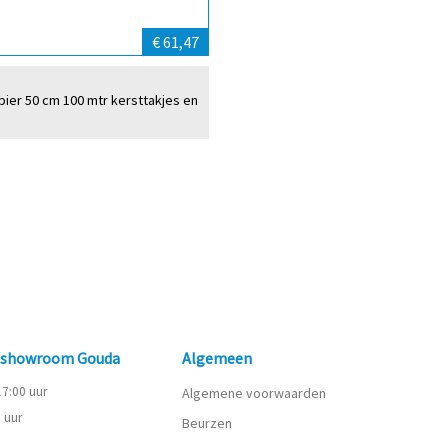
€ 61,47
pier 50 cm 100 mtr kersttakjes en
n showroom Gouda
Algemeen
 17:00 uur
Algemene voorwaarden
0 uur
Beurzen