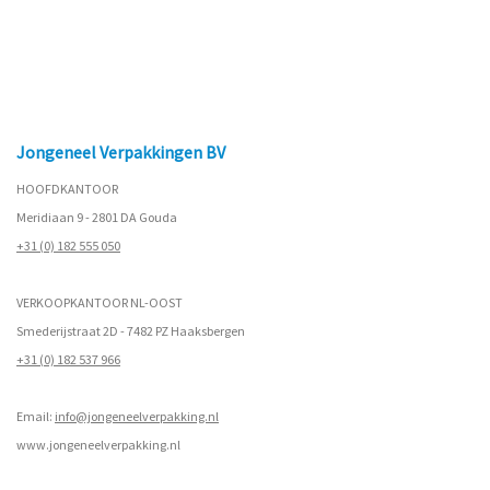
Jongeneel Verpakkingen BV
HOOFDKANTOOR
Meridiaan 9 - 2801 DA Gouda
+31 (0) 182 555 050
VERKOOPKANTOOR NL-OOST
Smederijstraat 2D - 7482 PZ Haaksbergen
+31 (0) 182 537 966
Email:
info@jongeneelverpakking.nl
www.
jongeneelverpakking.nl