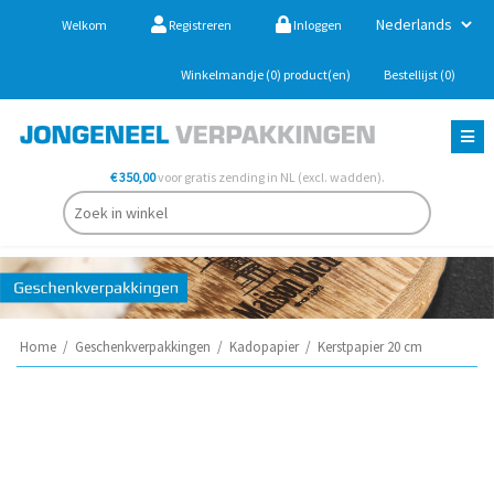
Welkom
Registreren
Inloggen
Winkelmandje
(0)
product(en)
Bestellijst
(0)
€ 350,00
voor gratis zending in NL (excl. wadden).
Home
/
Geschenkverpakkingen
/
Kadopapier
/
Kerstpapier 20 cm