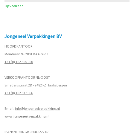
Op voorraad
Jongeneel Verpakkingen BV
HOOFDKANTOOR
Meridiaan 9 - 2801 DA Gouda
+31 (0) 182 555 050
VERKOOPKANTOOR NL-OOST
Smederijstraat 2D - 7482 PZ Haaksbergen
+31 (0) 182 537 966
Email:
info@jongeneelverpakking.nl
www.
jongeneelverpakking.nl
IBAN: NL92INGB 0668 5222 67