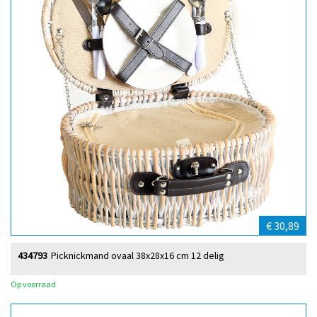
€ 30,89
434793
Picknickmand ovaal 38x28x16 cm 12 delig
Op voorraad