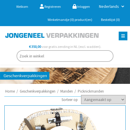
Welkom
Registreren
Inloggen
Winkelmandje
(0)
product(en)
Bestellijst
(0)
€ 350,00
voor gratis zending in NL (excl. wadden).
Home
/
Geschenkverpakkingen
/
Manden
/
Picknickmanden
Sorteer op