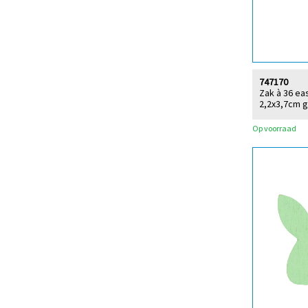
747170
Zak à 36 ea
2,2x3,7cm g
Op voorraad