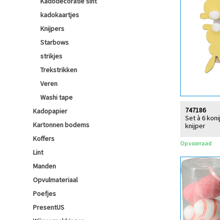
Kadodecoratie sint
kadokaartjes
Knijpers
Starbows
strikjes
Trekstrikken
Veren
Washi tape
747186
Kadopapier
Set à 6 koni
Kartonnen bodems
knijper
Koffers
Op voorraad
Lint
Manden
Opvulmateriaal
Poefjes
PresentUS