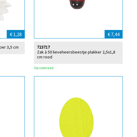
€ 1,28
€ 7,44
jper 3,5 cm
723717
Zak à 50 lieveheersbeestje plakker 2,5x1,8
cm rood
Op voorraad