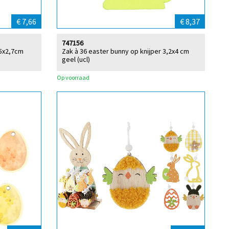
€ 7,66
€ 8,37
747156
,5x2,7cm
Zak à 36 easter bunny op knijper 3,2x4 cm
geel (ucl)
Op voorraad