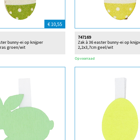
€ 10,55
747169
ster bunny-ei op knijper
Zak à 36 easter bunny-ei op knijp
ras groen/wit
2,2x3,7cm geel/wit
Op voorraad