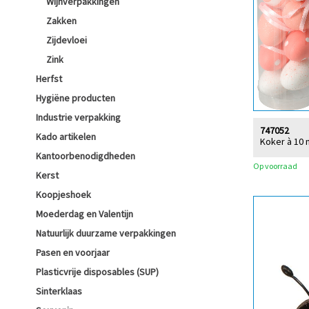
Wijnverpakkingen
Zakken
Zijdevloei
Zink
Herfst
Hygiëne producten
Industrie verpakking
747052
Kado artikelen
Koker à 10 
Kantoorbenodigdheden
Op voorraad
Kerst
Koopjeshoek
Moederdag en Valentijn
Natuurlijk duurzame verpakkingen
Pasen en voorjaar
Plasticvrije disposables (SUP)
Sinterklaas