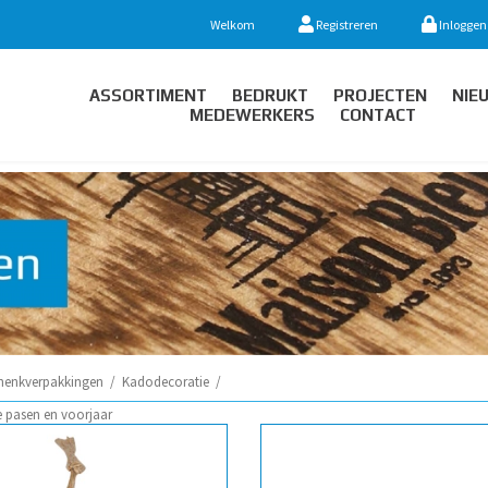
Welkom
Registreren
Inloggen
ASSORTIMENT
BEDRUKT
PROJECTEN
NIE
MEDEWERKERS
CONTACT
henkverpakkingen
/
Kadodecoratie
/
 pasen en voorjaar