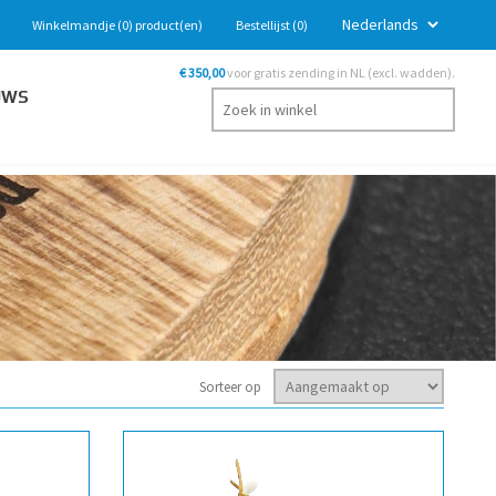
Winkelmandje
(0)
product(en)
Bestellijst
(0)
€ 350,00
voor gratis zending in NL (excl. wadden).
UWS
Sorteer op