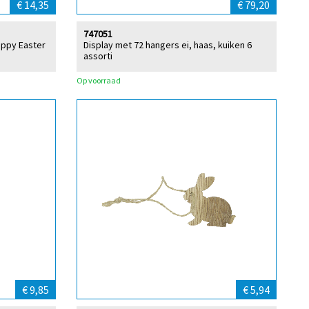
€ 14,35
€ 79,20
747051
appy Easter
Display met 72 hangers ei, haas, kuiken 6
assorti
Op voorraad
€ 9,85
€ 5,94