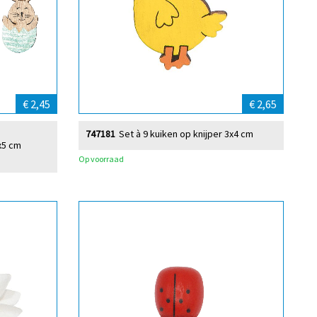
€ 2,45
€ 2,65
747181
Set à 9 kuiken op knijper 3x4 cm
7x5 cm
Op voorraad