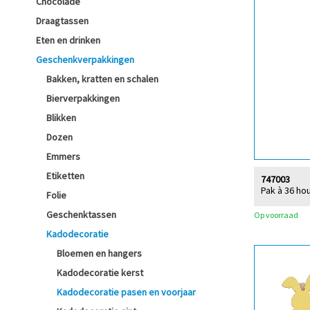
Chocolade
Draagtassen
Eten en drinken
Geschenkverpakkingen
Bakken, kratten en schalen
Bierverpakkingen
Blikken
Dozen
Emmers
Etiketten
747003
Pak à 36 ho
Folie
Geschenktassen
Op voorraad
Kadodecoratie
Bloemen en hangers
Kadodecoratie kerst
Kadodecoratie pasen en voorjaar