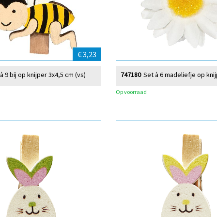
€ 3,23
à 9 bij op knijper 3x4,5 cm (vs)
747180
Set à 6 madeliefje op kni
Op voorraad