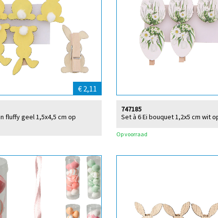
€ 2,11
747185
jn fluffy geel 1,5x4,5 cm op
Set à 6 Ei bouquet 1,2x5 cm wit o
Op voorraad