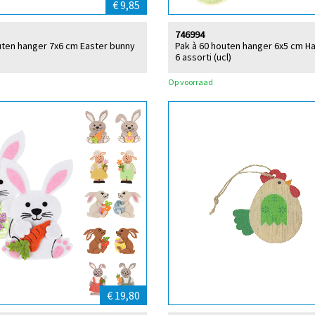
€ 9,85
746994
uten hanger 7x6 cm Easter bunny
Pak à 60 houten hanger 6x5 cm H
6 assorti (ucl)
Op voorraad
€ 19,80