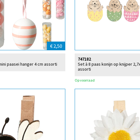
€ 2,50
747182
mini paasei hanger 4 cm assorti
Set à 8 paas konijn op knijper 2,
assorti
Op voorraad