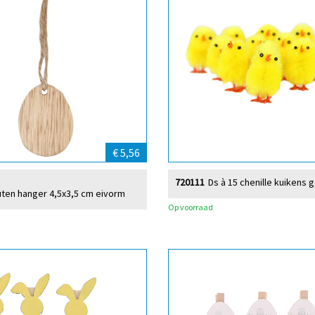
€ 5,56
720111
Ds à 15 chenille kuikens 
uten hanger 4,5x3,5 cm eivorm
Op voorraad