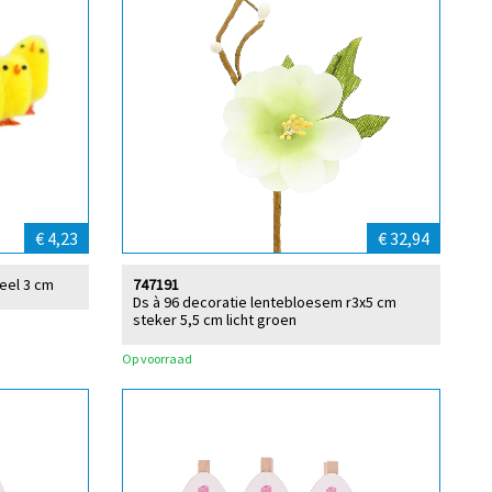
€ 4,23
€ 32,94
geel 3 cm
747191
Ds à 96 decoratie lentebloesem r3x5 cm
steker 5,5 cm licht groen
Op voorraad