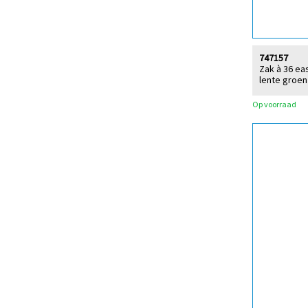
747157
Zak à 36 ea
lente groen 
Op voorraad