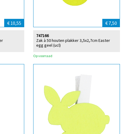
€ 10,55
€ 7,50
747166
er
Zak à 50 houten plakker 3,5x2,7cm Easter
egg geel (ucl)
Op voorraad