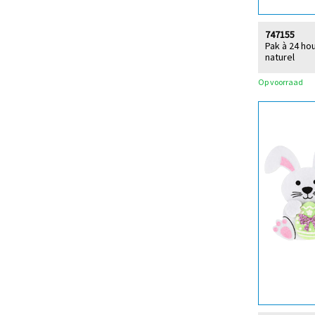
747155
Pak à 24 ho
naturel
Op voorraad