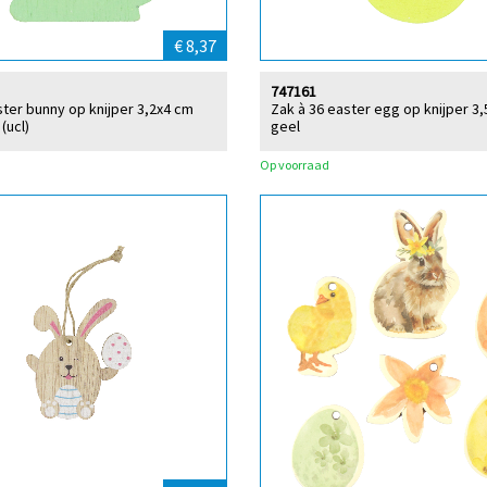
€ 8,37
747161
ster bunny op knijper 3,2x4 cm
Zak à 36 easter egg op knijper 3
(ucl)
geel
Op voorraad