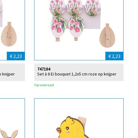
€ 2,23
€ 2,23
747184
p knijper
Set à 6 Ei bouquet 1,2x5 cm roze op knijper
Op voorraad