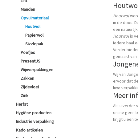
Lint
Houtwol
Manden
Houtwol
word
Opvulmateriaal
in de doos. D
Houtwol
een natuurlij
Papierwol
Houtwol
is v
iedere baal e
Sizzlepak
Verder biede
Poefjes
gemaakt van p
PresentUS
Jongene
Wijnverpakkingen
Wij van Jonge
Zakken
ervoor dat d
Zijdevloei
luxe verpakk
Meer in
Zink
Herfst
Als u verder 
online geen 
Hygiëne producten
krijgt u een 
Industrie verpakking
Kado artikelen