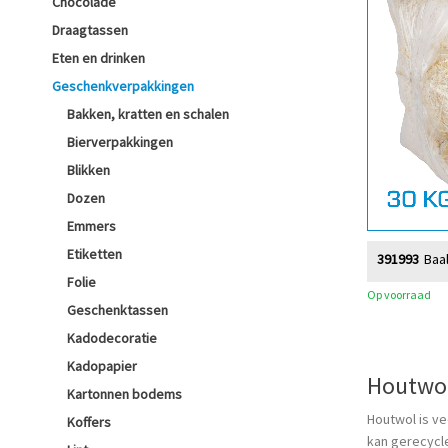
Chocolade
Draagtassen
Eten en drinken
Geschenkverpakkingen
Bakken, kratten en schalen
Bierverpakkingen
Blikken
Dozen
Emmers
Etiketten
391993
Baal
Folie
Op voorraad
Geschenktassen
Kadodecoratie
Kadopapier
Houtwo
Kartonnen bodems
Houtwol is ve
Koffers
kan gerecycl