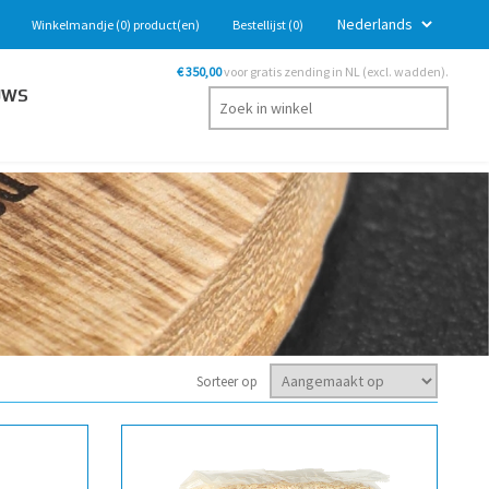
Winkelmandje
(0)
product(en)
Bestellijst
(0)
€ 350,00
voor gratis zending in NL (excl. wadden).
UWS
Sorteer op