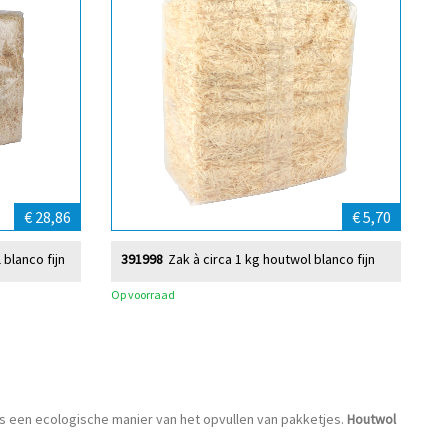
€ 28,86
€ 5,70
 blanco fijn
391998
Zak à circa 1 kg houtwol blanco fijn
Op voorraad
n is een ecologische manier van het opvullen van pakketjes.
Houtwol