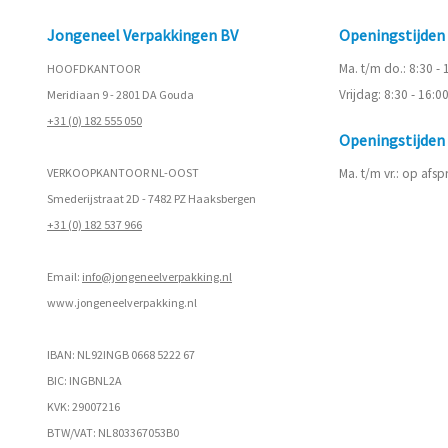
Jongeneel Verpakkingen BV
Openingstijde
Ma. t/m do.: 8:30 -
HOOFDKANTOOR
Vrijdag: 8:30 - 16:0
Meridiaan 9 - 2801 DA Gouda
+31 (0) 182 555 050
Openingstijde
VERKOOPKANTOOR NL-OOST
Ma. t/m vr.: op afs
Smederijstraat 2D - 7482 PZ Haaksbergen
+31 (0) 182 537 966
Email:
info@jongeneelverpakking.nl
www.
jongeneelverpakking.nl
IBAN: NL92INGB 0668 5222 67
BIC: INGBNL2A
KVK: 29007216
BTW/VAT: NL803367053B0