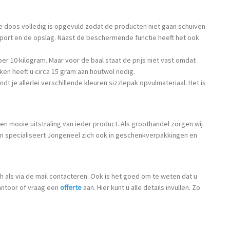
de doos volledig is opgevuld zodat de producten niet gaan schuiven
sport en de opslag. Naast de beschermende functie heeft het ook
per 10 kilogram. Maar voor de baal staat de prijs niet vast omdat
kken heeft u circa 15 gram aan houtwol nodig.
ndt je allerlei verschillende kleuren sizzlepak opvulmateriaal. Het is
een mooie uitstraling van ieder product. Als groothandel zorgen wij
n specialiseert Jongeneel zich ook in geschenkverpakkingen en
h als via de mail contacteren. Ook is het goed om te weten dat u
antoor of vraag een
offerte
aan. Hier kunt u alle details invullen. Zo