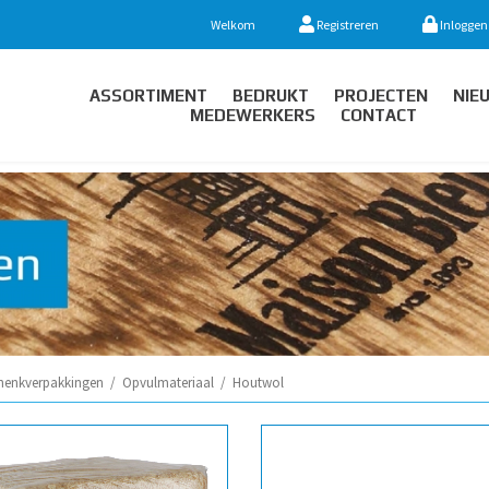
Welkom
Registreren
Inloggen
ASSORTIMENT
BEDRUKT
PROJECTEN
NIE
MEDEWERKERS
CONTACT
henkverpakkingen
/
Opvulmateriaal
/
Houtwol