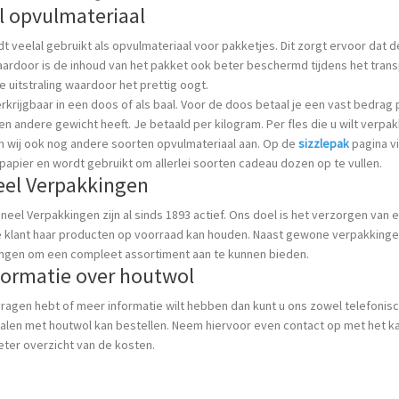
 opvulmateriaal
t veelal gebruikt als opvulmateriaal voor pakketjes. Dit zorgt ervoor dat 
aardoor is de inhoud van het pakket ook beter beschermd tijdens het tran
ke uitstraling waardoor het prettig oogt.
erkrijgbaar in een doos of als baal. Voor de doos betaal je een vast bedrag 
en andere gewicht heeft. Je betaald per kilogram. Per fles die u wilt verpa
n wij ook nog andere soorten opvulmateriaal aan. Op de
sizzlepak
pagina vi
apier en wordt gebruikt om allerlei soorten cadeau dozen op te vullen.
el Verpakkingen
neel Verpakkingen zijn al sinds 1893 actief. Ons doel is het verzorgen van 
e klant haar producten op voorraad kan houden. Naast gewone verpakkinge
ingen om een compleet assortiment aan te kunnen bieden.
formatie over houtwol
vragen hebt of meer informatie wilt hebben dan kunt u ons zowel telefonisc
balen met houtwol kan bestellen. Neem hiervoor even contact op met het k
beter overzicht van de kosten.