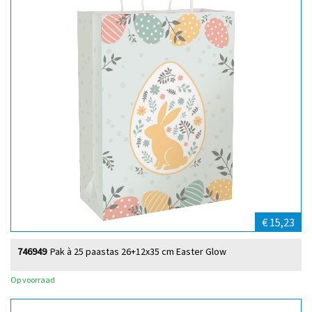
€ 15,23
746949
Pak à 25 paastas 26+12x35 cm Easter Glow
Op voorraad