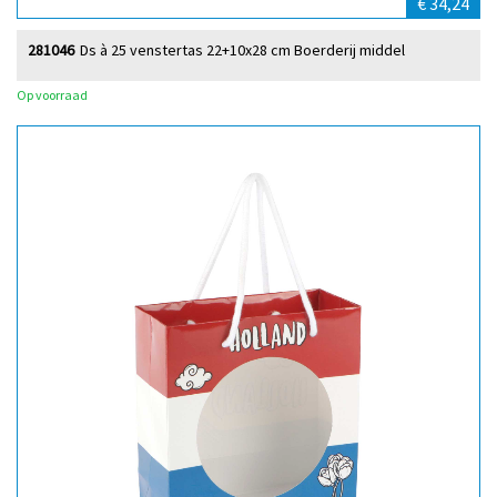
€ 34,24
281046
Ds à 25 venstertas 22+10x28 cm Boerderij middel
Op voorraad