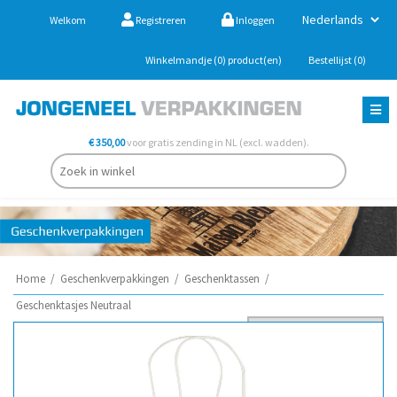
Welkom
Registreren
Inloggen
Winkelmandje
(0)
product(en)
Bestellijst
(0)
€ 350,00
voor gratis zending in NL (excl. wadden).
Home
/
Geschenkverpakkingen
/
Geschenktassen
/
Geschenktasjes Neutraal
Sorteer op