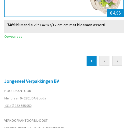
€ 4,95
746929
Mandje vilt 14x6x7/17 cm cm met bloemen assorti
Op voorraad
1
2
Jongeneel Verpakkingen BV
HOOFDKANTOOR
Meridiaan 9 - 2801 DA Gouda
+31 (0) 182 555 050
VERKOOPKANTOOR NL-OOST
Smederijstraat 2D - 7482 PZ Haaksbergen