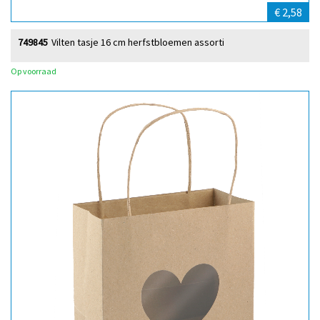
€ 2,58
749845
Vilten tasje 16 cm herfstbloemen assorti
Op voorraad