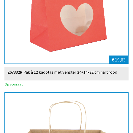
€ 19,63
267332R
Pak à 12 kadotas met venster 24+14x22 cm hart rood
Op voorraad