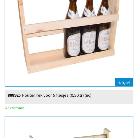
€ 5,64
888925
Houten rek voor 5 flesjes (0,50ltr) (uc)
Op voorraad