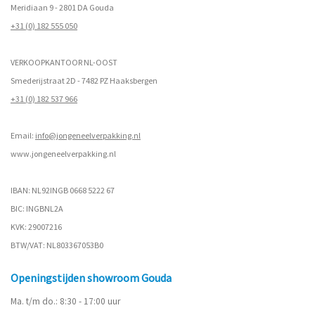
Meridiaan 9 - 2801 DA Gouda
+31 (0) 182 555 050
VERKOOPKANTOOR NL-OOST
Smederijstraat 2D - 7482 PZ Haaksbergen
+31 (0) 182 537 966
Email:
info@jongeneelverpakking.nl
www.
jongeneelverpakking.nl
IBAN: NL92INGB 0668 5222 67
BIC: INGBNL2A
KVK: 29007216
BTW/VAT: NL803367053B0
Openingstijden showroom Gouda
Ma. t/m do.: 8:30 - 17:00 uur