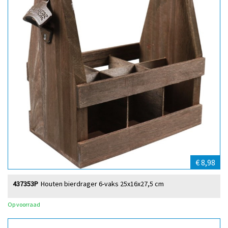
€ 8,98
437353P
Houten bierdrager 6-vaks 25x16x27,5 cm
Op voorraad