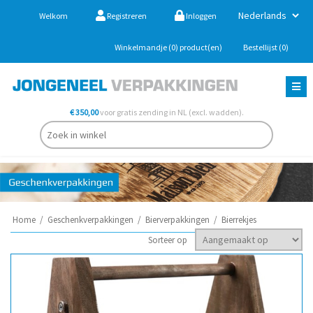
Welkom
Registreren
Inloggen
Winkelmandje
(0)
product(en)
Bestellijst
(0)
€ 350,00
voor gratis zending in NL (excl. wadden).
Home
/
Geschenkverpakkingen
/
Bierverpakkingen
/
Bierrekjes
Sorteer op