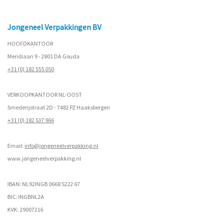
Jongeneel Verpakkingen BV
HOOFDKANTOOR
Meridiaan 9 - 2801 DA Gouda
+31 (0) 182 555 050
VERKOOPKANTOOR NL-OOST
Smederijstraat 2D - 7482 PZ Haaksbergen
+31 (0) 182 537 966
Email:
info@jongeneelverpakking.nl
www.
jongeneelverpakking.nl
IBAN: NL92INGB 0668 5222 67
BIC: INGBNL2A
KVK: 29007216