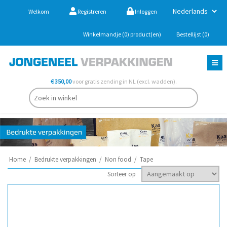
Welkom
Registreren
Inloggen
Winkelmandje
(0)
product(en)
Bestellijst
(0)
€ 350,00
voor gratis zending in NL (excl. wadden).
Home
/
Bedrukte verpakkingen
/
Non food
/
Tape
Sorteer op