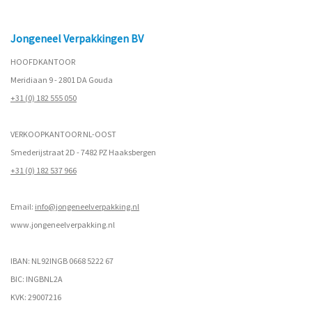
Jongeneel Verpakkingen BV
HOOFDKANTOOR
Meridiaan 9 - 2801 DA Gouda
+31 (0) 182 555 050
VERKOOPKANTOOR NL-OOST
Smederijstraat 2D - 7482 PZ Haaksbergen
+31 (0) 182 537 966
Email:
info@jongeneelverpakking.nl
www.
jongeneelverpakking.nl
IBAN: NL92INGB 0668 5222 67
BIC: INGBNL2A
KVK: 29007216