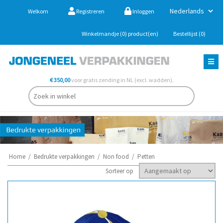
Welkom
Registreren
Inloggen
Winkelmandje
(0)
product(en)
Bestellijst
(0)
€ 350,00
voor gratis zending in NL (excl. wadden).
Home
/
Bedrukte verpakkingen
/
Non food
/
Petten
Sorteer op