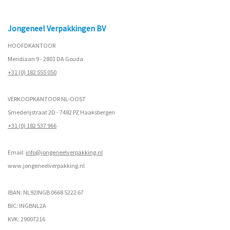
Jongeneel Verpakkingen BV
HOOFDKANTOOR
Meridiaan 9 - 2801 DA Gouda
+31 (0) 182 555 050
VERKOOPKANTOOR NL-OOST
Smederijstraat 2D - 7482 PZ Haaksbergen
+31 (0) 182 537 966
Email:
info@jongeneelverpakking.nl
www.
jongeneelverpakking.nl
IBAN: NL92INGB 0668 5222 67
BIC: INGBNL2A
KVK: 29007216