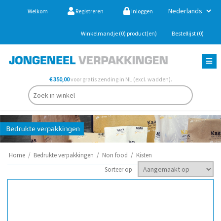
Welkom
Registreren
Inloggen
Winkelmandje
(0)
product(en)
Bestellijst
(0)
€ 350,00
voor gratis zending in NL (excl. wadden).
Home
/
Bedrukte verpakkingen
/
Non food
/
Kisten
Sorteer op