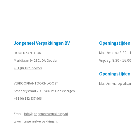
Jongeneel Verpakkingen BV
Openingstijde
Ma. t/m do.: 8:30 -
HOOFDKANTOOR
Vrijdag: 8:30 - 16:0
Meridiaan 9 - 2801 DA Gouda
+31 (0) 182 555 050
Openingstijde
VERKOOPKANTOOR NL-OOST
Ma. t/m vr.: op afs
Smederijstraat 2D - 7482 PZ Haaksbergen
+31 (0) 182 537 966
Email:
info@jongeneelverpakking.nl
www.
jongeneelverpakking.nl