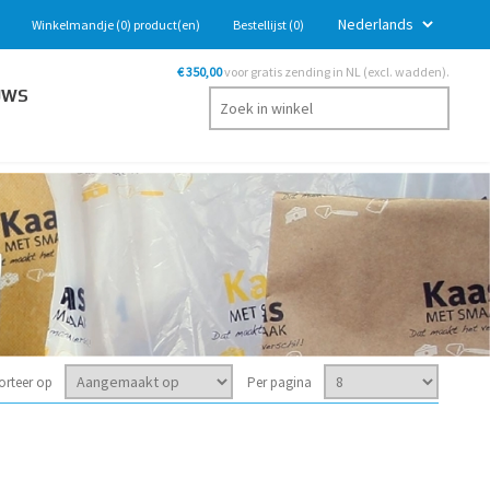
Winkelmandje
(0)
product(en)
Bestellijst
(0)
€ 350,00
voor gratis zending in NL (excl. wadden).
UWS
orteer op
Per pagina