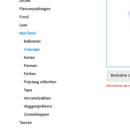
Dozen
Flesverpakkingen
Food
Luxe
Non food
Ballonnen
Coincups
Kisten
Pennen
Petten
Bedrukte 
Prijstang etiketten
Binnenkort op 
Tape
Verzendzakken
Vlaggenprikkers
Zonnekleppen
Tassen