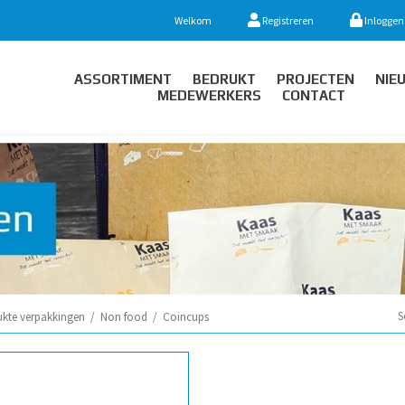
Welkom
Registreren
Inloggen
ASSORTIMENT
BEDRUKT
PROJECTEN
NIE
MEDEWERKERS
CONTACT
S
ukte verpakkingen
/
Non food
/
Coincups