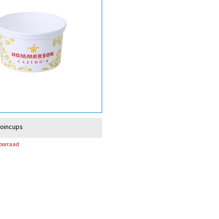
coincups
voorraad