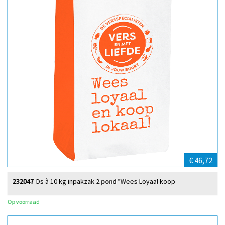
€ 46,72
232047
Ds à 10 kg inpakzak 2 pond "Wees Loyaal koop
Op voorraad