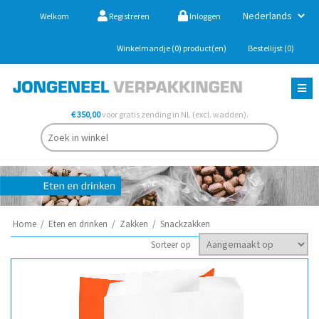
Welkom
Registreren
Inloggen
Winkelmandje
(0)
product(en)
Bestellijst
(0)
€ 350,00
voor gratis zending in NL (excl. wadden).
Home
/
Eten en drinken
/
Zakken
/
Snackzakken
Sorteer op