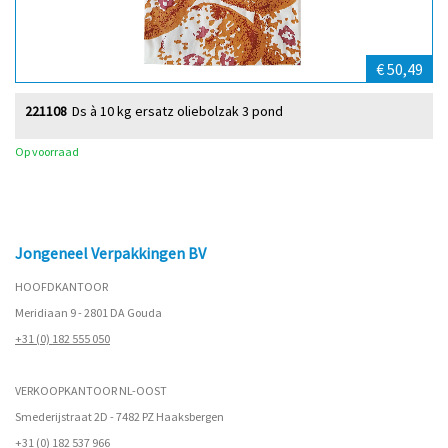
€ 50,49
221108
Ds à 10 kg ersatz oliebolzak 3 pond
Op voorraad
Jongeneel Verpakkingen BV
HOOFDKANTOOR
Meridiaan 9 - 2801 DA Gouda
+31 (0) 182 555 050
VERKOOPKANTOOR NL-OOST
Smederijstraat 2D - 7482 PZ Haaksbergen
+31 (0) 182 537 966