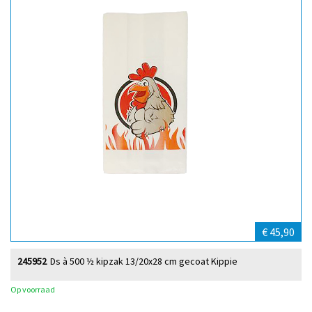
€ 45,90
245952
Ds à 500 ½ kipzak 13/20x28 cm gecoat Kippie
Op voorraad