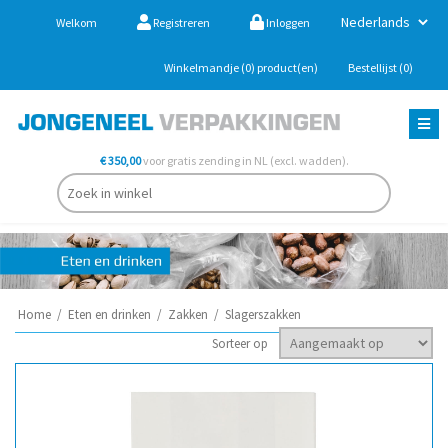
Welkom
Registreren
Inloggen
Winkelmandje
(0)
product(en)
Bestellijst
(0)
€ 350,00
voor gratis zending in NL (excl. wadden).
Home
/
Eten en drinken
/
Zakken
/
Slagerszakken
Sorteer op