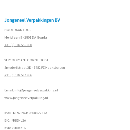
Jongeneel Verpakkingen BV
HOOFDKANTOOR
Meridiaan 9 - 2801 DA Gouda
+31 (0) 182 555 050
VERKOOPKANTOOR NL-OOST
Smederijstraat 2D - 7482 PZ Haaksbergen
+31 (0) 182 537 966
Email:
info@jongeneelverpakking.nl
www.
jongeneelverpakking.nl
IBAN: NL92INGB 0668 5222 67
BIC: INGBNL2A
KVK: 29007216