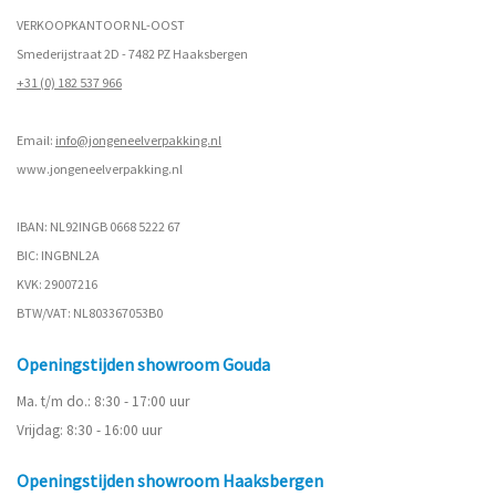
VERKOOPKANTOOR NL-OOST
Smederijstraat 2D - 7482 PZ Haaksbergen
+31 (0) 182 537 966
Email:
info@jongeneelverpakking.nl
www.
jongeneelverpakking.nl
IBAN: NL92INGB 0668 5222 67
BIC: INGBNL2A
KVK: 29007216
BTW/VAT: NL803367053B0
Openingstijden showroom Gouda
Ma. t/m do.: 8:30 - 17:00 uur
Vrijdag: 8:30 - 16:00 uur
Openingstijden showroom Haaksbergen