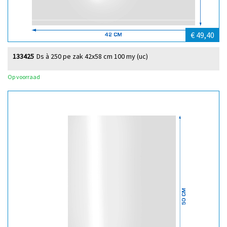
€ 49,40
133425
Ds à 250 pe zak 42x58 cm 100 my (uc)
Op voorraad