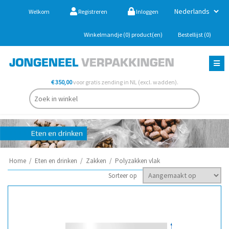
Welkom
Registreren
Inloggen
Winkelmandje
(0)
product(en)
Bestellijst
(0)
€ 350,00
voor gratis zending in NL (excl. wadden).
Home
/
Eten en drinken
/
Zakken
/
Polyzakken vlak
Sorteer op