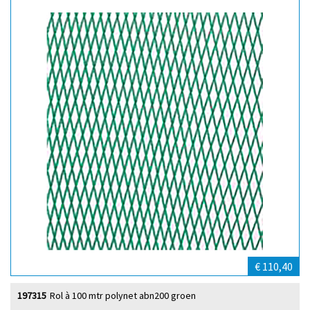
€ 110,40
197315
Rol à 100 mtr polynet abn200 groen