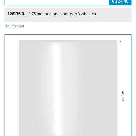
€ 124,40
126176
Rol à 75 meubelhoes voor een 3 zits (ucl)
Op voorraad