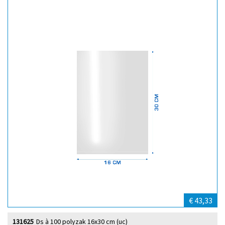
€ 43,33
131625
Ds à 100 polyzak 16x30 cm (uc)