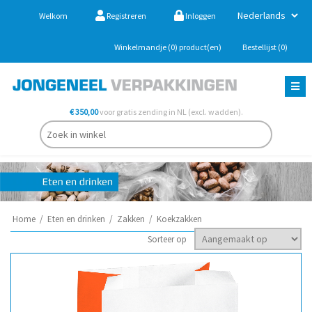
Welkom
Registreren
Inloggen
Winkelmandje
(0)
product(en)
Bestellijst
(0)
€ 350,00
voor gratis zending in NL (excl. wadden).
Home
/
Eten en drinken
/
Zakken
/
Koekzakken
Sorteer op