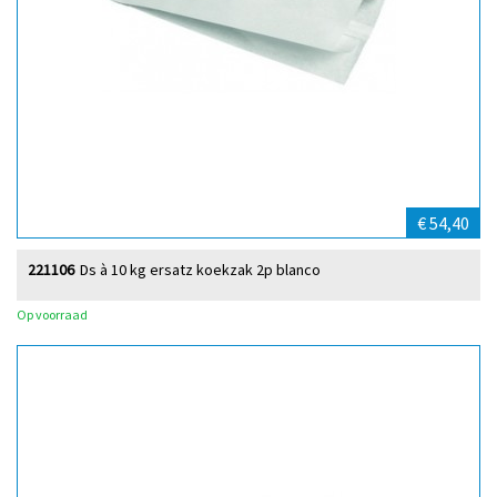
€ 54,40
221106
Ds à 10 kg ersatz koekzak 2p blanco
Op voorraad