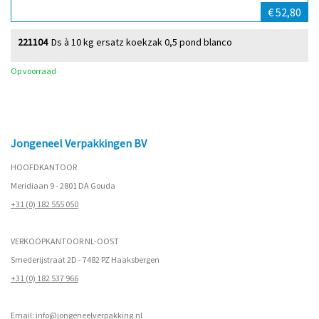
€ 52,80
221104
Ds à 10 kg ersatz koekzak 0,5 pond blanco
Op voorraad
Jongeneel Verpakkingen BV
HOOFDKANTOOR
Meridiaan 9 - 2801 DA Gouda
+31 (0) 182 555 050
VERKOOPKANTOOR NL-OOST
Smederijstraat 2D - 7482 PZ Haaksbergen
+31 (0) 182 537 966
Email:
info@jongeneelverpakking.nl