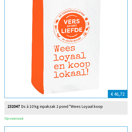
€ 46,72
232047
Ds à 10 kg inpakzak 2 pond "Wees Loyaal koop
Op voorraad