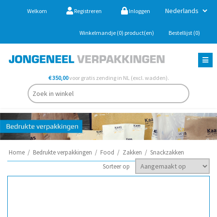
Welkom
Registreren
Inloggen
Winkelmandje
(0)
product(en)
Bestellijst
(0)
€ 350,00
voor gratis zending in NL (excl. wadden).
Home
/
Bedrukte verpakkingen
/
Food
/
Zakken
/
Snackzakken
Sorteer op