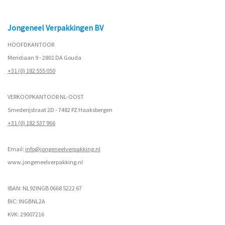
Jongeneel Verpakkingen BV
HOOFDKANTOOR
Meridiaan 9 - 2801 DA Gouda
+31 (0) 182 555 050
VERKOOPKANTOOR NL-OOST
Smederijstraat 2D - 7482 PZ Haaksbergen
+31 (0) 182 537 966
Email:
info@jongeneelverpakking.nl
www.
jongeneelverpakking.nl
IBAN: NL92INGB 0668 5222 67
BIC: INGBNL2A
KVK: 29007216