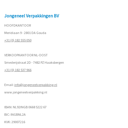
Jongeneel Verpakkingen BV
HOOFDKANTOOR
Meridiaan 9 - 2801 DA Gouda
+31 (0) 182 555 050
VERKOOPKANTOOR NL-OOST
Smederijstraat 2D - 7482 PZ Haaksbergen
+31 (0) 182 537 966
Email:
info@jongeneelverpakking.nl
www.
jongeneelverpakking.nl
IBAN: NL92INGB 0668 5222 67
BIC: INGBNL2A
KVK: 29007216