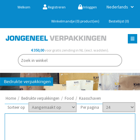
Welkom
Registreren
Inloggen
Winkelmandje
(0)
product(en)
Bestellijst
(0)
€ 350,00
voor gratis zending in NL (excl. wadden).
Home
/
Bedrukte verpakkingen
/
Food
/
Kaasschaven
Sorteer op
Per pagina