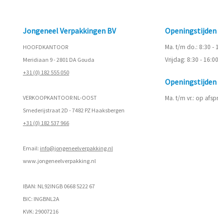
Jongeneel Verpakkingen BV
Openingstijde
Ma. t/m do.: 8:30 -
HOOFDKANTOOR
Vrijdag: 8:30 - 16:0
Meridiaan 9 - 2801 DA Gouda
+31 (0) 182 555 050
Openingstijde
VERKOOPKANTOOR NL-OOST
Ma. t/m vr.: op afs
Smederijstraat 2D - 7482 PZ Haaksbergen
+31 (0) 182 537 966
Email:
info@jongeneelverpakking.nl
www.
jongeneelverpakking.nl
IBAN: NL92INGB 0668 5222 67
BIC: INGBNL2A
KVK: 29007216