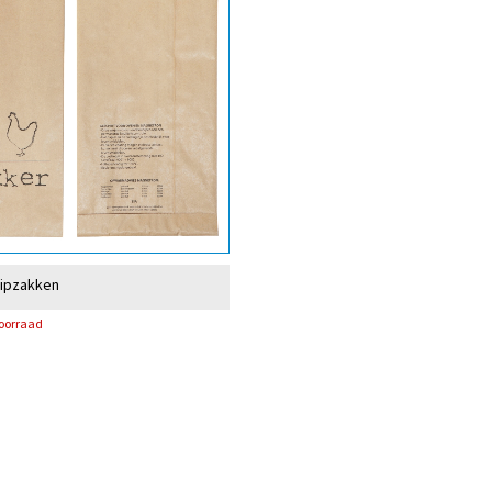
kipzakken
voorraad