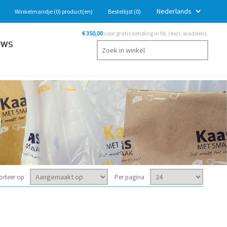
Winkelmandje
(0)
product(en)
Bestellijst
(0)
€ 350,00
voor gratis zending in NL (excl. wadden).
UWS
orteer op
Per pagina