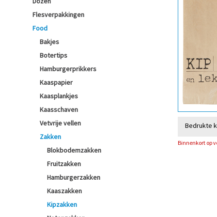
Dozen
Flesverpakkingen
Food
Bakjes
Botertips
Hamburgerprikkers
Kaaspapier
Kaasplankjes
Kaasschaven
Vetvrije vellen
Bedrukte 
Zakken
Binnenkort op 
Blokbodemzakken
Fruitzakken
Hamburgerzakken
Kaaszakken
Kipzakken