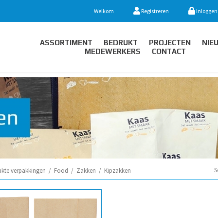
Welkom
Registreren
Inloggen
ASSORTIMENT
BEDRUKT
PROJECTEN
NIE
MEDEWERKERS
CONTACT
S
ukte verpakkingen
/
Food
/
Zakken
/
Kipzakken