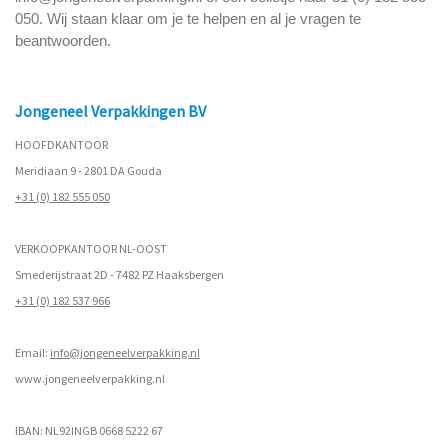
050. Wij staan klaar om je te helpen en al je vragen te
beantwoorden.
Jongeneel Verpakkingen BV
HOOFDKANTOOR
Meridiaan 9 - 2801 DA Gouda
+31 (0) 182 555 050
VERKOOPKANTOOR NL-OOST
Smederijstraat 2D - 7482 PZ Haaksbergen
+31 (0) 182 537 966
Email:
info@jongeneelverpakking.nl
www.
jongeneelverpakking.nl
IBAN: NL92INGB 0668 5222 67