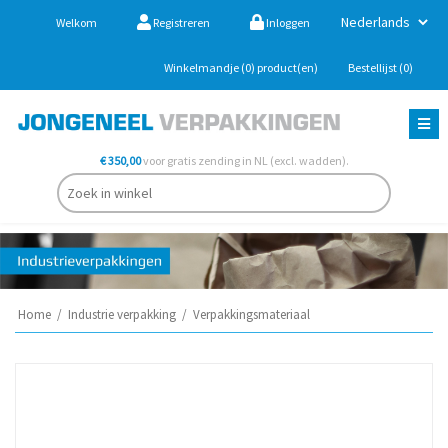
Welkom
Registreren
Inloggen
Winkelmandje
(0)
product(en)
Bestellijst
(0)
€ 350,00
voor gratis zending in NL (excl. wadden).
Home
/
Industrie verpakking
/
Verpakkingsmateriaal