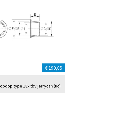
€ 190,05
topdop type 18x tbv jerrycan (uc)