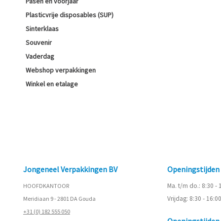
Pasen en voorjaar
Plasticvrije disposables (SUP)
Sinterklaas
Souvenir
Vaderdag
Webshop verpakkingen
Winkel en etalage
Jongeneel Verpakkingen BV
Openingstijde
Ma. t/m do.: 8:30 -
HOOFDKANTOOR
Vrijdag: 8:30 - 16:0
Meridiaan 9 - 2801 DA Gouda
+31 (0) 182 555 050