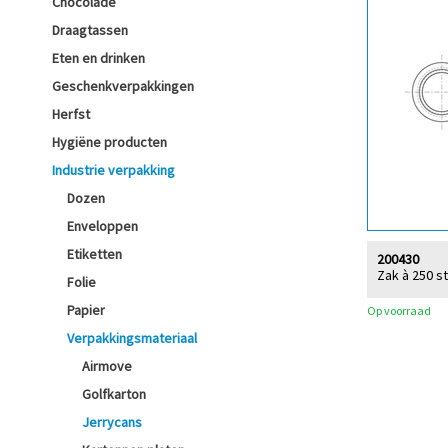
Chocolade
Draagtassen
Eten en drinken
Geschenkverpakkingen
Herfst
Hygiëne producten
Industrie verpakking
Dozen
Enveloppen
Etiketten
200430
Zak à 250 s
Folie
Papier
Op voorraad
Verpakkingsmateriaal
Airmove
Golfkarton
Jerrycans