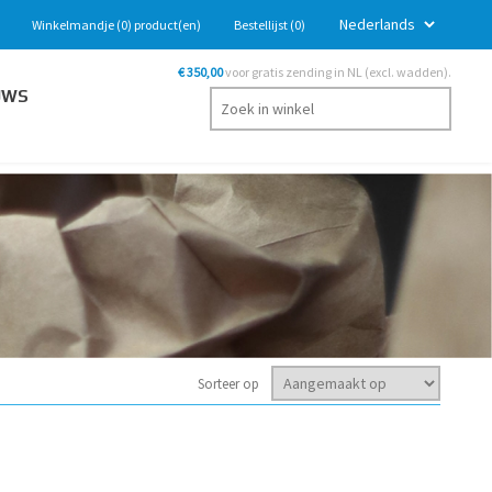
Winkelmandje
(0)
product(en)
Bestellijst
(0)
€ 350,00
voor gratis zending in NL (excl. wadden).
UWS
Sorteer op