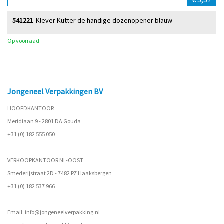
541221
Klever Kutter de handige dozenopener blauw
Op voorraad
Jongeneel Verpakkingen BV
HOOFDKANTOOR
Meridiaan 9 - 2801 DA Gouda
+31 (0) 182 555 050
VERKOOPKANTOOR NL-OOST
Smederijstraat 2D - 7482 PZ Haaksbergen
+31 (0) 182 537 966
Email:
info@jongeneelverpakking.nl