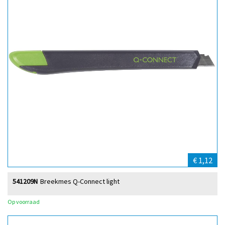
€ 1,12
541209N
Breekmes Q-Connect light
Op voorraad