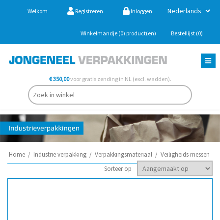
Welkom
Registreren
Inloggen
Winkelmandje
(0)
product(en)
Bestellijst
(0)
€ 350,00
voor gratis zending in NL (excl. wadden).
Home
/
Industrie verpakking
/
Verpakkingsmateriaal
/
Veiligheids messen
Sorteer op