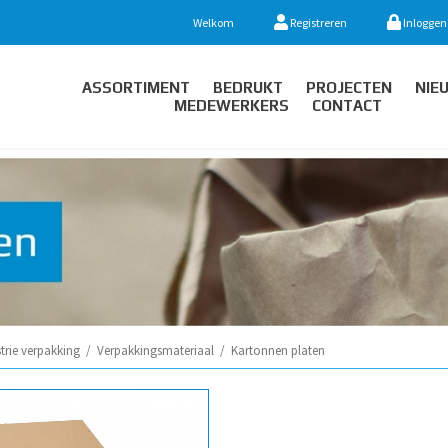
Welkom
Registreren
Inloggen
ASSORTIMENT
BEDRUKT
PROJECTEN
NIE
MEDEWERKERS
CONTACT
trie verpakking
/
Verpakkingsmateriaal
/
Kartonnen platen