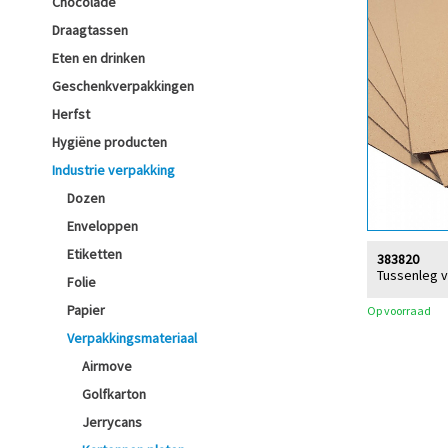
Chocolade
Draagtassen
Eten en drinken
Geschenkverpakkingen
Herfst
Hygiëne producten
Industrie verpakking
Dozen
Enveloppen
Etiketten
383820
Tussenleg v
Folie
Papier
Op voorraad
Verpakkingsmateriaal
Airmove
Golfkarton
Jerrycans