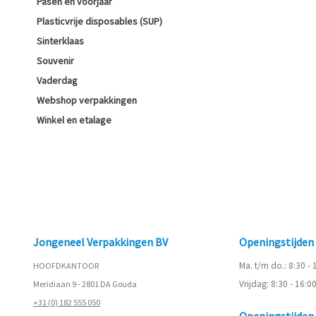
Pasen en voorjaar
Plasticvrije disposables (SUP)
Sinterklaas
Souvenir
Vaderdag
Webshop verpakkingen
Winkel en etalage
Jongeneel Verpakkingen BV
Openingstijde
Ma. t/m do.: 8:30 -
HOOFDKANTOOR
Vrijdag: 8:30 - 16:0
Meridiaan 9 - 2801 DA Gouda
+31 (0) 182 555 050