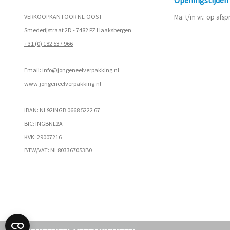
Openingstijde
VERKOOPKANTOOR NL-OOST
Ma. t/m vr.: op afs
Smederijstraat 2D - 7482 PZ Haaksbergen
+31 (0) 182 537 966
Email:
info@jongeneelverpakking.nl
www.
jongeneelverpakking.nl
IBAN: NL92INGB 0668 5222 67
BIC: INGBNL2A
KVK: 29007216
BTW/VAT: NL803367053B0