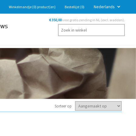
Winkelmandje
(0)
product(en)
Bestellijst
(0)
€ 350,00
voor gratis zending in NL (excl. wadden).
UWS
Sorteer op