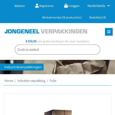
Welkom
Registreren
Inloggen
Winkelmandje
(0)
product(en)
Bestellijst
(0)
€ 350,00
voor gratis zending in NL (excl. wadden).
Home
/
Industrie verpakking
/
Folie