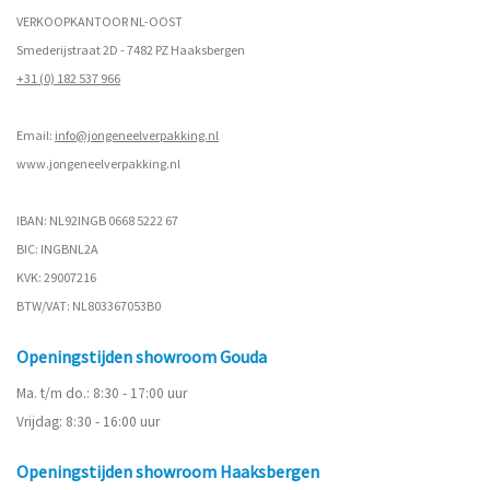
VERKOOPKANTOOR NL-OOST
Smederijstraat 2D - 7482 PZ Haaksbergen
+31 (0) 182 537 966
Email:
info@jongeneelverpakking.nl
www.
jongeneelverpakking.nl
IBAN: NL92INGB 0668 5222 67
BIC: INGBNL2A
KVK: 29007216
BTW/VAT: NL803367053B0
Openingstijden showroom Gouda
Ma. t/m do.: 8:30 - 17:00 uur
Vrijdag: 8:30 - 16:00 uur
Openingstijden showroom Haaksbergen