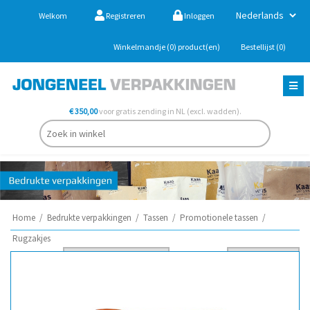
Welkom
Registreren
Inloggen
Winkelmandje
(0)
product(en)
Bestellijst
(0)
€ 350,00
voor gratis zending in NL (excl. wadden).
Home
/
Bedrukte verpakkingen
/
Tassen
/
Promotionele tassen
/
Rugzakjes
Sorteer op
Per pagina