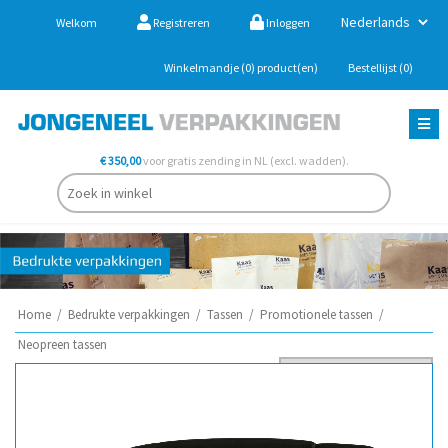
Welkom
Registreren
Inloggen
Winkelmandje
(0)
product(en)
Bestellijst
(0)
€ 350,00
voor gratis zending in NL (excl. wadden).
Home
/
Bedrukte verpakkingen
/
Tassen
/
Promotionele tassen
/
Neopreen tassen
Sorteer op