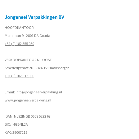
Jongeneel Verpakkingen BV
HOOFDKANTOOR
Meridiaan 9 - 2801 DA Gouda
+31 (0) 182 555 050
VERKOOPKANTOOR NL-OOST
Smederijstraat 2D - 7482 PZ Haaksbergen
+31 (0) 182 537 966
Email:
info@jongeneelverpakking.nl
www.
jongeneelverpakking.nl
IBAN: NL92INGB 0668 5222 67
BIC: INGBNL2A
KVK: 29007216