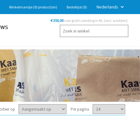
Winkelmandje
(0)
product(en)
Bestellijst
(0)
€ 350,00
voor gratis zending in NL (excl. wadden).
UWS
orteer op
Per pagina