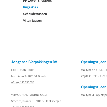
PP woven shoppers
Rugzakjes
Schoudertassen
Vilten tassen
Jongeneel Verpakkingen BV
Openingstijde
Ma. t/m do.: 8:30 -
HOOFDKANTOOR
Vrijdag: 8:30 - 16:0
Meridiaan 9 - 2801 DA Gouda
+31 (0) 182 555 050
Openingstijde
VERKOOPKANTOOR NL-OOST
Ma. t/m vr.: op afs
Smederijstraat 2D - 7482 PZ Haaksbergen