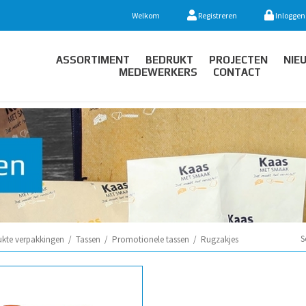
Welkom
Registreren
Inloggen
ASSORTIMENT
BEDRUKT
PROJECTEN
NIE
MEDEWERKERS
CONTACT
S
ukte verpakkingen
/
Tassen
/
Promotionele tassen
/
Rugzakjes