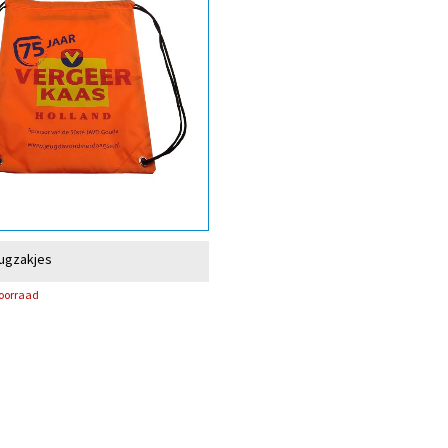
ugzakjes
voorraad