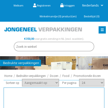
Welkom
Registreren
Inloggen
Winkelmandje
(0)
product(en)
Bestellijst
(0)
€ 350,00
voor gratis zending in NL (excl. wadden).
Home
/
Bedrukte verpakkingen
/
Dozen
/
Food
/
Promotionele dozen
Sorteer op
Per pagina