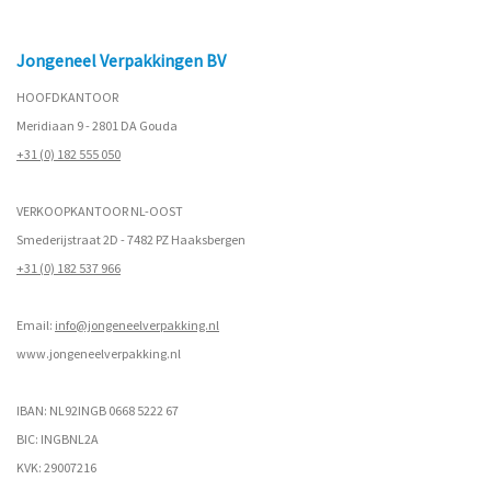
Jongeneel Verpakkingen BV
HOOFDKANTOOR
Meridiaan 9 - 2801 DA Gouda
+31 (0) 182 555 050
VERKOOPKANTOOR NL-OOST
Smederijstraat 2D - 7482 PZ Haaksbergen
+31 (0) 182 537 966
Email:
info@jongeneelverpakking.nl
www.
jongeneelverpakking.nl
IBAN: NL92INGB 0668 5222 67
BIC: INGBNL2A
KVK: 29007216