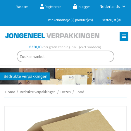
Welkom
Registreren
Inloggen
Winkelmandje
(0)
product(en)
Bestellijst
(0)
€ 350,00
voor gratis zending in NL (excl. wadden).
Home
/
Bedrukte verpakkingen
/
Dozen
/
Food