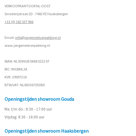
VERKOOPKANTOOR NL-OOST
Smederijstraat 2D - 7482 PZ Haaksbergen
+31 (0) 182 537 966
Email:
info@jongeneelverpakking.nl
www.
jongeneelverpakking.nl
IBAN: NL92INGB 0668 5222 67
BIC: INGBNL2A
KVK: 29007216
BTW/VAT: NL803367053B0
Openingstijden showroom Gouda
Ma. t/m do.: 8:30 - 17:00 uur
Vrijdag: 8:30 - 16:00 uur
Openingstijden showroom Haaksbergen